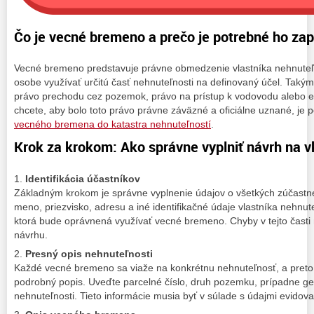
Čo je vecné bremeno a prečo je potrebné ho zap
Vecné bremeno predstavuje právne obmedzenie vlastníka nehnuteľn
osobe využívať určitú časť nehnuteľnosti na definovaný účel. Taký
právo prechodu cez pozemok, právo na prístup k vodovodu alebo e
chcete, aby bolo toto právo právne záväzné a oficiálne uznané, je
vecného bremena do katastra nehnuteľností
.
Krok za krokom: Ako správne vyplniť návrh na 
1.
Identifikácia účastníkov
Základným krokom je správne vyplnenie údajov o všetkých zúčastn
meno, priezvisko, adresu a iné identifikačné údaje vlastníka nehnute
ktorá bude oprávnená využívať vecné bremeno. Chyby v tejto časti 
návrhu.
2.
Presný opis nehnuteľnosti
Každé vecné bremeno sa viaže na konkrétnu nehnuteľnosť, a preto
podrobný popis. Uveďte parcelné číslo, druh pozemku, prípadne ge
nehnuteľnosti. Tieto informácie musia byť v súlade s údajmi evidova