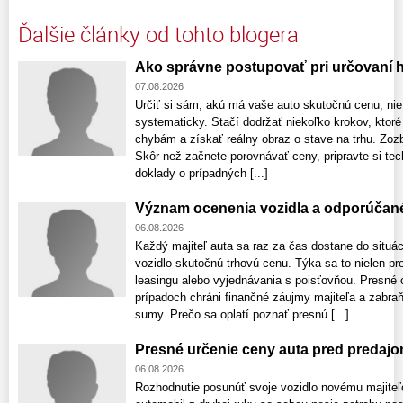
Ďalšie články od tohto blogera
Ako správne postupovať pri určovaní 
07.08.2026
Určiť si sám, akú má vaše auto skutočnú cenu, nie j
systematicky. Stačí dodržať niekoľko krokov, kto
chybám a získať reálny obraz o stave na trhu. Zozb
Skôr než začnete porovnávať ceny, pripravte si tec
doklady o prípadných [...]
Význam ocenenia vozidla a odporúčan
06.08.2026
Každý majiteľ auta sa raz za čas dostane do situác
vozidlo skutočnú trhovú cenu. Týka sa to nielen pr
leasingu alebo vyjednávania s poisťovňou. Presné 
prípadoch chráni finančné záujmy majiteľa a zabr
sumy. Prečo sa oplatí poznať presnú [...]
Presné určenie ceny auta pred predaj
06.08.2026
Rozhodnutie posunúť svoje vozidlo novému majiteľ