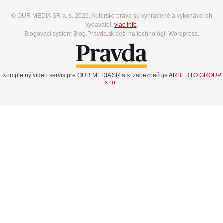
© OUR MEDIA SR a. s. 2026. Autorské práva sú vyhradené a vykonáva ich
vydavateľ,
viac info
.
Blogovací systém Blog.Pravda.sk beží na technológií Wordpress.
Kompletný video servis pre OUR MEDIA SR a.s. zabezpečuje
ARBERTO GROUP
s.r.o.
.