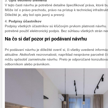
3.
Opis vecného bremena
V tejto časti návrhu je potrebné detailne špecifikovať práva, ktoré
Môže ísť o právo prechodu, právo na prístup k technickej infraštru
Dôležité je, aby bol opis jasný a presný.
4.
Podpisy účastníkov
Podpisy všetkých účastníkov sú kľúčovým prvkom platnosti návrhu. 
potrebné použiť elektronický podpis. Bez súhlasu všetkých strán n
Na čo si dať pozor pri podávaní návrhu
Pri podávaní návrhu je dôležité overiť si, či všetky uvedené inform
aktuálne. Akékoľvek nezrovnalosti, napríklad nesprávne parcelné čí
môžu spôsobiť zamietnutie návrhu. Preto je odporúčané konzultova
odborníkom alebo právnikom.