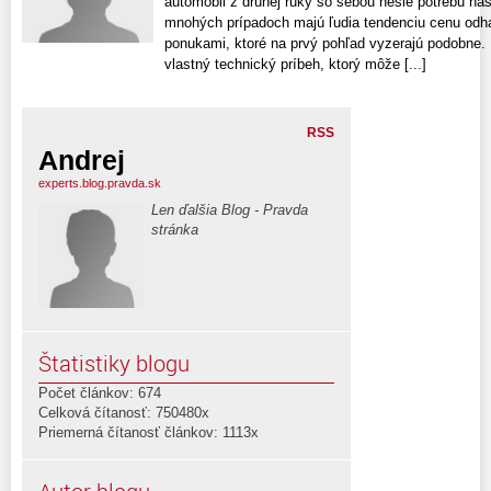
automobil z druhej ruky so sebou nesie potrebu na
mnohých prípadoch majú ľudia tendenciu cenu odhad
ponukami, ktoré na prvý pohľad vyzerajú podobne.
vlastný technický príbeh, ktorý môže [...]
RSS
Andrej
experts.blog.pravda.sk
Len ďalšia Blog - Pravda
stránka
Štatistiky blogu
Počet článkov: 674
Celková čítanosť: 750480x
Priemerná čítanosť článkov: 1113x