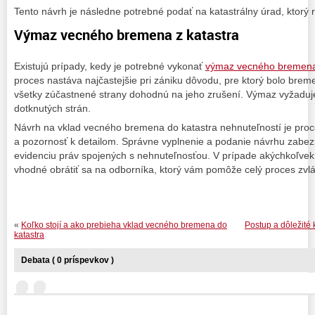
Tento návrh je následne potrebné podať na katastrálny úrad, ktorý 
Výmaz vecného bremena z katastra
Existujú prípady, kedy je potrebné vykonať
výmaz vecného bremen
proces nastáva najčastejšie pri zániku dôvodu, pre ktorý bolo brem
všetky zúčastnené strany dohodnú na jeho zrušení. Výmaz vyžaduje
dotknutých strán.
Návrh na vklad vecného bremena do katastra nehnuteľností je proce
a pozornosť k detailom. Správne vyplnenie a podanie návrhu zabez
evidenciu práv spojených s nehnuteľnosťou. V prípade akýchkoľvek 
vhodné obrátiť sa na odborníka, ktorý vám pomôže celý proces zvl
«
Koľko stojí a ako prebieha vklad vecného bremena do
Postup a dôležité
katastra
Debata ( 0 príspevkov )