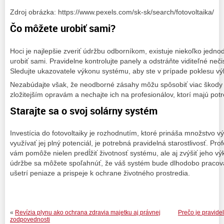
Zdroj obrázka: https://www.pexels.com/sk-sk/search/fotovoltaika/
Čo môžete urobiť sami?
Hoci je najlepšie zveriť údržbu odborníkom, existuje niekoľko jedn
urobiť sami. Pravidelne kontrolujte panely a odstráňte viditeľné neči
Sledujte ukazovatele výkonu systému, aby ste v prípade poklesu vý
Nezabúdajte však, že neodborné zásahy môžu spôsobiť viac škody a
zložitejším opravám a nechajte ich na profesionálov, ktorí majú potr
Starajte sa o svoj solárny systém
Investícia do fotovoltaiky je rozhodnutím, ktoré prináša množstvo v
využívať jej plný potenciál, je potrebná pravidelná starostlivosť. Prof
vám pomôže nielen predĺžiť životnosť systému, ale aj zvýšiť jeho výk
údržbe sa môžete spoľahnúť, že váš systém bude dlhodobo praco
ušetrí peniaze a prispeje k ochrane životného prostredia.
«
Revízia plynu ako ochrana zdravia majetku aj právnej
Prečo je pravidel
zodpovednosti