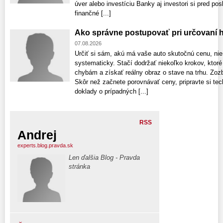
úver alebo investíciu Banky aj investori si pred po
finančné [...]
Ako správne postupovať pri určovaní 
07.08.2026
Určiť si sám, akú má vaše auto skutočnú cenu, nie j
systematicky. Stačí dodržať niekoľko krokov, kto
chybám a získať reálny obraz o stave na trhu. Zozb
Skôr než začnete porovnávať ceny, pripravte si tec
doklady o prípadných [...]
RSS
Andrej
experts.blog.pravda.sk
Len ďalšia Blog - Pravda
stránka