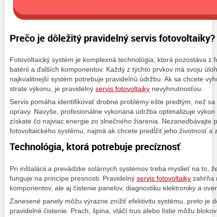
Prečo je dôležitý pravidelný servis fotovoltaiky?
Fotovoltaický systém je komplexná technológia, ktorá pozostáva z f
batérií a ďalších komponentov. Každý z týchto prvkov má svoju úloh
najkvalitnejší systém potrebuje pravidelnú údržbu. Ak sa chcete v
strate výkonu, je pravidelný
servis fotovoltaiky
nevyhnutnosťou.
Servis pomáha identifikovať drobné problémy ešte predtým, než sa 
opravy. Navyše, profesionálne vykonaná údržba optimalizuje výkon
získate čo najviac energie zo slnečného žiarenia. Nezanedbávajte p
fotovoltaického systému, najmä ak chcete predĺžiť jeho životnosť a z
Technológia, ktorá potrebuje precíznosť
Pri inštalácii a prevádzke solárnych systémov treba myslieť na to, že
funguje na princípe presnosti. Pravidelný
servis fotovoltaiky
zahŕňa n
komponentov, ale aj čistenie panelov, diagnostiku elektroniky a ove
Zanesené panely môžu výrazne znížiť efektivitu systému, preto je dô
pravidelné čistenie. Prach, špina, vtáčí trus alebo lístie môžu bloko