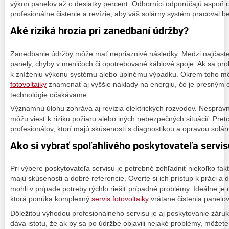
výkon panelov až o desiatky percent. Odborníci odporúčajú aspoň r
profesionálne čistenie a revízie, aby váš solárny systém pracoval 
Aké riziká hrozia pri zanedbaní údržby?
Zanedbanie údržby môže mať nepriaznivé následky. Medzi najčaste
panely, chyby v meničoch či opotrebované káblové spoje. Ak sa pr
k zníženiu výkonu systému alebo úplnému výpadku. Okrem toho 
fotovoltaiky
znamenať aj vyššie náklady na energiu, čo je presným 
technológie očakávame.
Významnú úlohu zohráva aj revízia elektrických rozvodov. Nespráv
môžu viesť k riziku požiaru alebo iných nebezpečných situácií. Preto
profesionálov, ktorí majú skúsenosti s diagnostikou a opravou solá
Ako si vybrať spoľahlivého poskytovateľa servi
Pri výbere poskytovateľa servisu je potrebné zohľadniť niekoľko fakt
majú skúsenosti a dobré referencie. Overte si ich prístup k práci a 
mohli v prípade potreby rýchlo riešiť prípadné problémy. Ideálne je 
ktorá ponúka komplexný
servis fotovoltaiky
vrátane čistenia panelov
Dôležitou výhodou profesionálneho servisu je aj poskytovanie záru
dáva istotu, že ak by sa po údržbe objavili nejaké problémy, môže