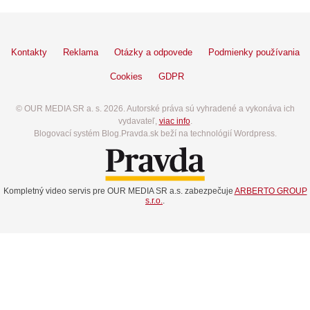
Kontakty
Reklama
Otázky a odpovede
Podmienky používania
Cookies
GDPR
© OUR MEDIA SR a. s. 2026. Autorské práva sú vyhradené a vykonáva ich
vydavateľ,
viac info
.
Blogovací systém Blog.Pravda.sk beží na technológií Wordpress.
Kompletný video servis pre OUR MEDIA SR a.s. zabezpečuje
ARBERTO GROUP
s.r.o.
.