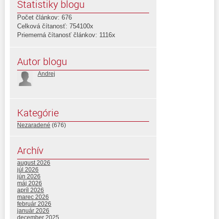
Štatistiky blogu
Počet článkov: 676
Celková čítanosť: 754100x
Priemerná čítanosť článkov: 1116x
Autor blogu
Andrej
Kategórie
Nezaradené
(676)
Archív
august 2026
júl 2026
jún 2026
máj 2026
apríl 2026
marec 2026
február 2026
január 2026
december 2025