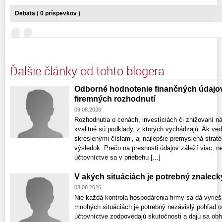
Debata ( 0 príspevkov )
Ďalšie články od tohto blogera
Odborné hodnotenie finančných údajo
firemných rozhodnutí
09.08.2026
Rozhodnutia o cenách, investíciách či znižovaní ná
kvalitné sú podklady, z ktorých vychádzajú. Ak ved
skreslenými číslami, aj najlepšie premyslená stra
výsledok. Prečo na presnosti údajov záleží viac, n
účtovníctve sa v priebehu [...]
V akých situáciách je potrebný znalec
08.08.2026
Nie každá kontrola hospodárenia firmy sa dá vyrie
mnohých situáciách je potrebný nezávislý pohľad od
účtovníctve zodpovedajú skutočnosti a dajú sa obháj