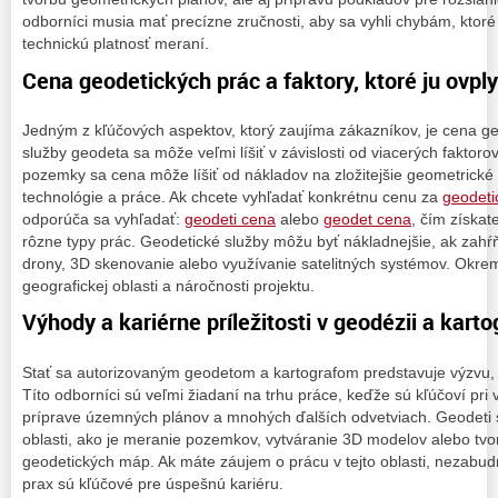
odborníci musia mať precízne zručnosti, aby sa vyhli chybám, ktoré
technickú platnosť meraní.
Cena geodetických prác a faktory, ktoré ju ovpl
Jedným z kľúčových aspektov, ktorý zaujíma zákazníkov, je cena g
služby geodeta sa môže veľmi líšiť v závislosti od viacerých fakto
pozemky sa cena môže líšiť od nákladov na zložitejšie geometrické 
technológie a práce. Ak chcete vyhľadať konkrétnu cenu za
geodeti
odporúča sa vyhľadať:
geodeti cena
alebo
geodet cena
, čím získat
rôzne typy prác. Geodetické služby môžu byť nákladnejšie, ak zahŕň
drony, 3D skenovanie alebo využívanie satelitných systémov. Okrem
geografickej oblasti a náročnosti projektu.
Výhody a kariérne príležitosti v geodézii a kartog
Stať sa autorizovaným geodetom a kartografom predstavuje výzvu, 
Títo odborníci sú veľmi žiadaní na trhu práce, keďže sú kľúčoví pri
príprave územných plánov a mnohých ďalších odvetviach. Geodeti 
oblasti, ako je meranie pozemkov, vytváranie 3D modelov alebo tvo
geodetických máp. Ak máte záujem o prácu v tejto oblasti, nezabudni
prax sú kľúčové pre úspešnú kariéru.