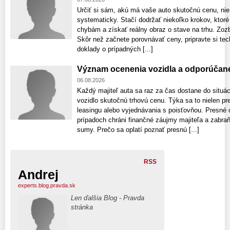
Určiť si sám, akú má vaše auto skutočnú cenu, nie j
systematicky. Stačí dodržať niekoľko krokov, kto
chybám a získať reálny obraz o stave na trhu. Zozb
Skôr než začnete porovnávať ceny, pripravte si tec
doklady o prípadných [...]
Význam ocenenia vozidla a odporúčan
06.08.2026
Každý majiteľ auta sa raz za čas dostane do situác
vozidlo skutočnú trhovú cenu. Týka sa to nielen pr
leasingu alebo vyjednávania s poisťovňou. Presné 
prípadoch chráni finančné záujmy majiteľa a zabr
sumy. Prečo sa oplatí poznať presnú [...]
RSS
Andrej
experts.blog.pravda.sk
Len ďalšia Blog - Pravda
stránka