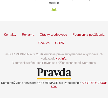
mobile
Kontakty
Reklama
Otázky a odpovede
Podmienky používania
Cookies
GDPR
© OUR MEDIA SR a. s. 2026. Autorské práva sú vyhradené a vykonáva ich
vydavateľ,
viac info
.
Blogovací systém Blog.Pravda.sk beží na technológií Wordpress.
Kompletný video servis pre OUR MEDIA SR a.s. zabezpečuje
ARBERTO GROUP
s.r.o.
.