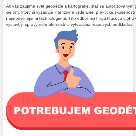
Ak vás zaujíma svet geodézie a kartografie, stať sa autorizovaným
cieľom, ktorý si vyžaduje intenzívne vzdelanie, praktické skúsenost
najmodernejšími technológiami. Títo odborníci hrajú kľúčovú úlohu
výstavby, správy nehnuteľností či vytvárania mapových podkladov.