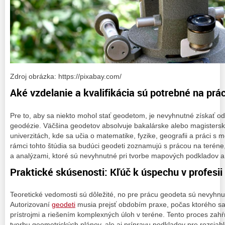
Zdroj obrázka: https://pixabay.com/
Aké vzdelanie a kvalifikácia sú potrebné na pr
Pre to, aby sa niekto mohol stať geodetom, je nevyhnutné získať od
geodézie. Väčšina geodetov absolvuje bakalárske alebo magistersk
univerzitách, kde sa učia o matematike, fyzike, geografii a práci s
rámci tohto štúdia sa budúci geodeti zoznamujú s prácou na teréne, 
a analýzami, ktoré sú nevyhnutné pri tvorbe mapových podkladov a
Praktické skúsenosti: Kľúč k úspechu v profesi
Teoretické vedomosti sú dôležité, no pre prácu geodeta sú nevyhnut
Autorizovaní
geodeti
musia prejsť obdobím praxe, počas ktorého sa
prístrojmi a riešením komplexných úloh v teréne. Tento proces za
tvorbu geometrických plánov, ale aj prípravu podkladov pre rozsiahl