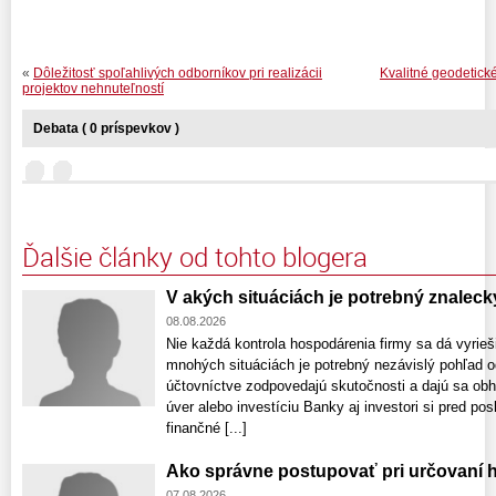
«
Dôležitosť spoľahlivých odborníkov pri realizácii
Kvalitné geodetick
projektov nehnuteľností
Debata ( 0 príspevkov )
Ďalšie články od tohto blogera
V akých situáciách je potrebný znalec
08.08.2026
Nie každá kontrola hospodárenia firmy sa dá vyrie
mnohých situáciách je potrebný nezávislý pohľad od
účtovníctve zodpovedajú skutočnosti a dajú sa obháj
úver alebo investíciu Banky aj investori si pred po
finančné [...]
Ako správne postupovať pri určovaní 
07.08.2026