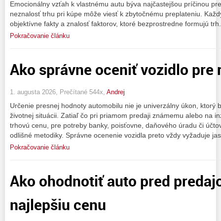
Emocionálny vzťah k vlastnému autu býva najčastejšou príčinou pr
neznalosť trhu pri kúpe môže viesť k zbytočnému preplateniu. Kaž
objektívne fakty a znalosť faktorov, ktoré bezprostredne formujú trh
Pokračovanie článku
Ako správne oceniť vozidlo pre 
1. augusta 2026, Prečítané 544x,
Andrej
Určenie presnej hodnoty automobilu nie je univerzálny úkon, ktorý b
životnej situácii. Zatiaľ čo pri priamom predaji známemu alebo na i
trhovú cenu, pre potreby banky, poisťovne, daňového úradu či účto
odlišné metodiky. Správne ocenenie vozidla preto vždy vyžaduje j
Pokračovanie článku
Ako ohodnotiť auto pred predaj
najlepšiu cenu