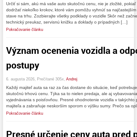
Určiť si sám, akú má vaše auto skutočnú cenu, nie je zložité, pokiaľ
dodržať niekoľko krokov, ktoré vám pomôžu vyhnúť sa najčastejším
stave na trhu. Zozbierajte všetky podklady o vozidle Skôr než začne
technický preukaz, servisnú knižku a doklady o prípadných […]
Pokračovanie článku
Význam ocenenia vozidla a od
postupy
6. augusta 2026, Prečítané 305x,
Andrej
Každý majiteľ auta sa raz za čas dostane do situácie, keď potrebuje
skutočnú trhovú cenu. Týka sa to nielen predaja, ale aj vybavovani
vyjednávania s poisťovňou. Presné ohodnotenie vozidla v takýchto 
majiteľa a zabraňuje neskorším sporom o výšku sumy. Prečo sa opl
Pokračovanie článku
Presné určenie ceny auta pred 