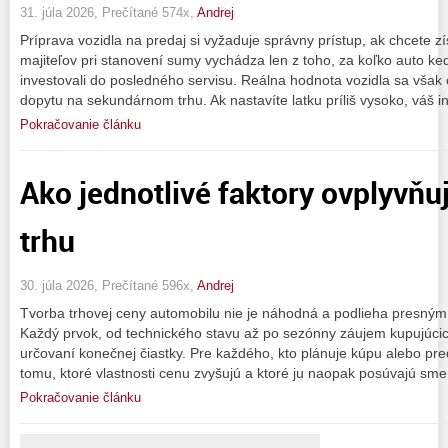
31. júla 2026, Prečítané 574x,
Andrej
Príprava vozidla na predaj si vyžaduje správny prístup, ak chcet
majiteľov pri stanovení sumy vychádza len z toho, za koľko auto ked
investovali do posledného servisu. Reálna hodnota vozidla sa však 
dopytu na sekundárnom trhu. Ak nastavíte latku príliš vysoko, váš 
Pokračovanie článku
Ako jednotlivé faktory ovplyvňu
trhu
30. júla 2026, Prečítané 596x,
Andrej
Tvorba trhovej ceny automobilu nie je náhodná a podlieha presným
Každý prvok, od technického stavu až po sezónny záujem kupujúcich
určovaní konečnej čiastky. Pre každého, kto plánuje kúpu alebo pred
tomu, ktoré vlastnosti cenu zvyšujú a ktoré ju naopak posúvajú sm
Pokračovanie článku