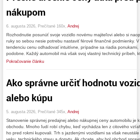
nákupom
6. augusta 2026, Prečítané 160x,
Andrej
Rozhodnutie posunúť svoje vozidlo novému majiteľovi alebo si naop
ruky so sebou nesie potrebu nastaviť férové finančné podmienky. 
tendenciu cenu odhadovať intuitívne, prípadne sa riadia ponukami, 
podobne. Každý automobil má však svoj vlastný technický príbeh, 
Pokračovanie článku
Ako správne určiť hodnotu vozid
alebo kúpu
5. augusta 2026, Prečítané 345x,
Andrej
Stanovenie správnej predajnej alebo nákupnej ceny automobilu j
obchodu. Mnoho ľudí robí chybu, keď vychádza len z citového vzťah
ho pred rokmi kupovali. Trh s jazdenými vozidlami sa však neustále v
veku, technického stavu a dopytu. Ak chcete, aby bol obchod spravo