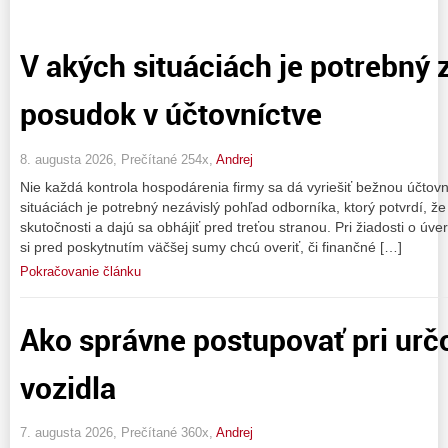
V akých situáciách je potrebný 
posudok v účtovníctve
8. augusta 2026, Prečítané 254x,
Andrej
Nie každá kontrola hospodárenia firmy sa dá vyriešiť bežnou účto
situáciách je potrebný nezávislý pohľad odborníka, ktorý potvrdí, ž
skutočnosti a dajú sa obhájiť pred treťou stranou. Pri žiadosti o úver
si pred poskytnutím väčšej sumy chcú overiť, či finančné […]
Pokračovanie článku
Ako správne postupovať pri urč
vozidla
7. augusta 2026, Prečítané 360x,
Andrej