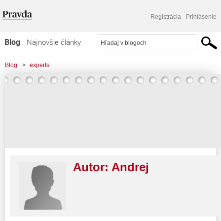
Registrácia
Prihlásenie
Blog
Najnovšie články
Najčítanejšie články
Blog
>
experts
Najkomentovanejšie články
Zoznam blogov
Komerčné blogy
Autor:
Andrej