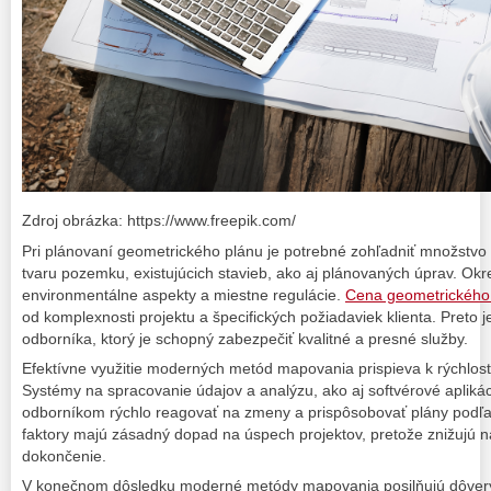
Zdroj obrázka: https://www.freepik.com/
Pri plánovaní geometrického plánu je potrebné zohľadniť množstvo f
tvaru pozemku, existujúcich stavieb, ako aj plánovaných úprav. Okre
environmentálne aspekty a miestne regulácie.
Cena geometrického
od komplexnosti projektu a špecifických požiadaviek klienta. Preto
odborníka, ktorý je schopný zabezpečiť kvalitné a presné služby.
Efektívne využitie moderných metód mapovania prispieva k rýchlosti
Systémy na spracovanie údajov a analýzu, ako aj softvérové aplikác
odborníkom rýchlo reagovať na zmeny a prispôsobovať plány podľa
faktory majú zásadný dopad na úspech projektov, pretože znižujú n
dokončenie.
V konečnom dôsledku moderné metódy mapovania posilňujú dôver