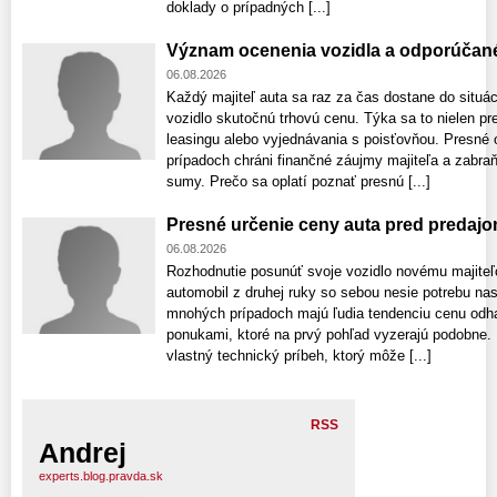
doklady o prípadných [...]
Význam ocenenia vozidla a odporúčan
06.08.2026
Každý majiteľ auta sa raz za čas dostane do situác
vozidlo skutočnú trhovú cenu. Týka sa to nielen pr
leasingu alebo vyjednávania s poisťovňou. Presné 
prípadoch chráni finančné záujmy majiteľa a zabr
sumy. Prečo sa oplatí poznať presnú [...]
Presné určenie ceny auta pred predaj
06.08.2026
Rozhodnutie posunúť svoje vozidlo novému majiteľ
automobil z druhej ruky so sebou nesie potrebu na
mnohých prípadoch majú ľudia tendenciu cenu odhad
ponukami, ktoré na prvý pohľad vyzerajú podobne.
vlastný technický príbeh, ktorý môže [...]
RSS
Andrej
experts.blog.pravda.sk