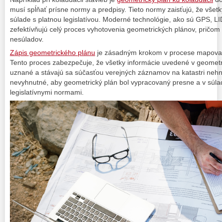
musí spĺňať prísne normy a predpisy. Tieto normy zaisťujú, že všetk
súlade s platnou legislatívou. Moderné technológie, ako sú GPS, L
zefektívňujú celý proces vyhotovenia geometrických plánov, pričom 
nesúladov.
Zápis geometrického plánu
je zásadným krokom v procese mapova
Tento proces zabezpečuje, že všetky informácie uvedené v geometr
uznané a stávajú sa súčasťou verejných záznamov na katastri nehnu
nevyhnutné, aby geometrický plán bol vypracovaný presne a v súla
legislatívnymi normami.