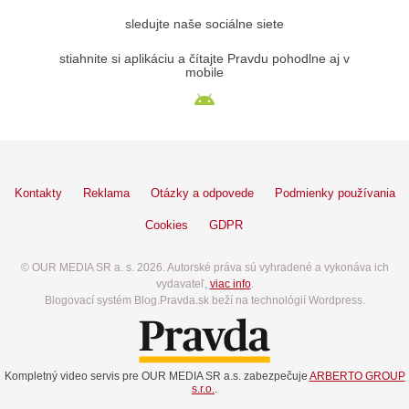
sledujte naše sociálne siete
stiahnite si aplikáciu a čítajte Pravdu pohodlne aj v
mobile
Kontakty
Reklama
Otázky a odpovede
Podmienky používania
Cookies
GDPR
© OUR MEDIA SR a. s. 2026. Autorské práva sú vyhradené a vykonáva ich
vydavateľ,
viac info
.
Blogovací systém Blog.Pravda.sk beží na technológií Wordpress.
Kompletný video servis pre OUR MEDIA SR a.s. zabezpečuje
ARBERTO GROUP
s.r.o.
.