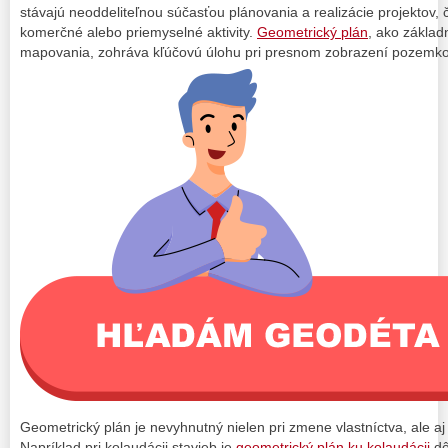
stávajú neoddeliteľnou súčasťou plánovania a realizácie projektov, č
komerčné alebo priemyselné aktivity.
Geometrický plán
, ako zákla
mapovania, zohráva kľúčovú úlohu pri presnom zobrazení pozemkov
Geometrický plán je nevyhnutný nielen pri zmene vlastníctva, ale aj
Napríklad pri kolaudácii stavieb je
geometrický plán ku kolaudácii
dô