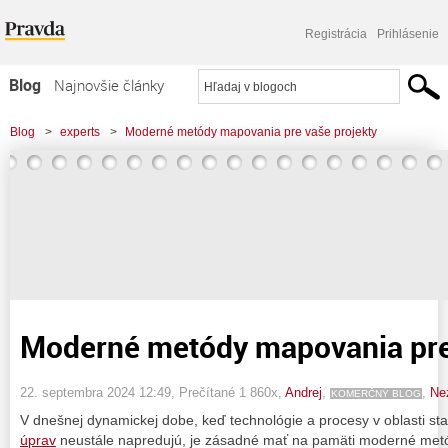
Registrácia
Prihlásenie
Blog
Najnovšie články
Najčítanejšie články
Blog
>
experts
>
Moderné metódy mapovania pre vaše projekty
Najkomentovanejšie články
Zoznam blogov
Komerčné blogy
Moderné metódy mapovania pre
22. septembra 2024 12:49
, Prečítané 1 860x,
Andrej
,
,
Ne
KOMERČNÝ BLOG
V dnešnej dynamickej dobe, keď technológie a procesy v oblasti st
úprav
neustále napredujú, je zásadné mať na pamäti moderné met