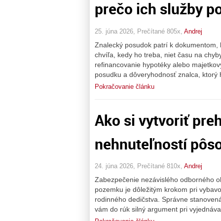
prečo ich služby p
25. júna 2026, Prečítané 805x,
Andrej
Znalecký posudok patrí k dokumentom, k
chvíľa, kedy ho treba, niet času na chyb
refinancovanie hypotéky alebo majetkový 
posudku a dôveryhodnosť znalca, ktorý 
Pokračovanie článku
Ako si vytvoriť pre
nehnuteľností pôso
24. júna 2026, Prečítané 810x,
Andrej
Zabezpečenie nezávislého odborného o
pozemku je dôležitým krokom pri vybavov
rodinného dedičstva. Správne stanovená
vám do rúk silný argument pri vyjednáv