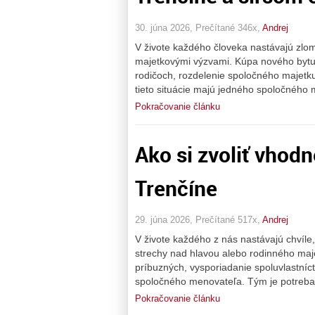
30. júna 2026, Prečítané 346x,
Andrej
V živote každého človeka nastávajú zlo
majetkovými výzvami. Kúpa nového bytu 
rodičoch, rozdelenie spoločného majetk
tieto situácie majú jedného spoločného 
Pokračovanie článku
Ako si zvoliť vhod
Trenčíne
29. júna 2026, Prečítané 517x,
Andrej
V živote každého z nás nastávajú chvíle
strechy nad hlavou alebo rodinného maje
príbuzných, vysporiadanie spoluvlastní
spoločného menovateľa. Tým je potreba z
Pokračovanie článku