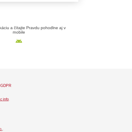
likáciu a čítajte Pravdu pohodlne aj v
mobile
GDPR
c info
.
o.
.