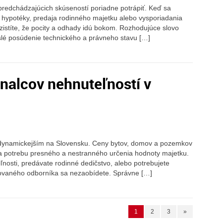
predchádzajúcich skúseností poriadne potrápiť. Keď sa
a hypotéky, predaja rodinného majetku alebo vysporiadania
 zistíte, že pocity a odhady idú bokom. Rozhodujúce slovo
slé posúdenie technického a právneho stavu […]
nalcov nehnuteľností v
ajdynamickejším na Slovensku. Ceny bytov, domov a pozemkov
áša potrebu presného a nestranného určenia hodnoty majetku.
ľnosti, predávate rodinné dedičstvo, alebo potrebujete
kovaného odborníka sa nezaobídete. Správne […]
1
2
3
»