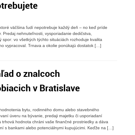
otrebujete
toré väčšina ľudí nepotrebuje každý deň – no keď príde
y. Predaj nehnuteľnosti, vysporiadanie dedičstva,
spor: vo všetkých týchto situáciách rozhoduje kvalita
ho vypracoval. Trnava a okolie ponúkajú dostatok […]
hľad o znalcoch
biacich v Bratislave
hodnotenia bytu, rodinného domu alebo stavebného
aní úveru na bývanie, predaji majetku či usporiadaní
 trhová hodnota chráni vaše finančné prostriedky a dáva
aní s bankami alebo potenciálnymi kupujúcimi. Keďže na […]