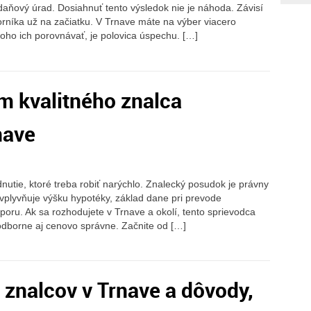
daňový úrad. Dosiahnuť tento výsledok nie je náhoda. Závisí
borníka už na začiatku. V Trnave máte na výber viacero
čoho ich porovnávať, je polovica úspechu. […]
m kvalitného znalca
nave
nutie, ktoré treba robiť narýchlo. Znalecký posudok je právny
plyvňuje výšku hypotéky, základ dane pri prevode
poru. Ak sa rozhodujete v Trnave a okolí, tento sprievodca
odborne aj cenovo správne. Začnite od […]
znalcov v Trnave a dôvody,