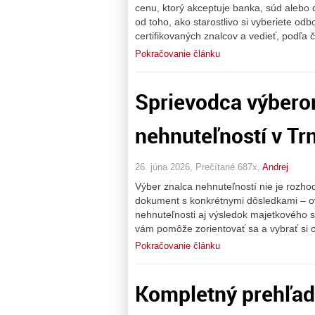
cenu, ktorý akceptuje banka, súd alebo 
od toho, ako starostlivo si vyberiete od
certifikovaných znalcov a vedieť, podľa 
Pokračovanie článku
Sprievodca výbero
nehnuteľností v Tr
26. júna 2026, Prečítané 687x,
Andrej
Výber znalca nehnuteľností nie je rozhod
dokument s konkrétnymi dôsledkami – ov
nehnuteľnosti aj výsledok majetkového s
vám pomôže zorientovať sa a vybrať si 
Pokračovanie článku
Kompletný prehľad 