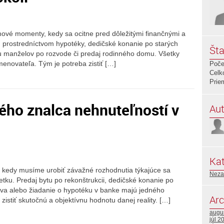
mové momenty, kedy sa ocitne pred dôležitými finančnými a
prostredníctvom hypotéky, dedičské konanie po starých
Šta
u manželov po rozvode či predaj rodinného domu. Všetky
menovateľa. Tým je potreba zistiť […]
Poče
Celk
Prie
ného znalca nehnuteľností v
Aut
Kat
, kedy musíme urobiť závažné rozhodnutia týkajúce sa
Neza
tku. Predaj bytu po rekonštrukcii, dedičské konanie po
ctva alebo žiadanie o hypotéku v banke majú jedného
Arc
istiť skutočnú a objektívnu hodnotu danej reality. […]
augu
júl 2