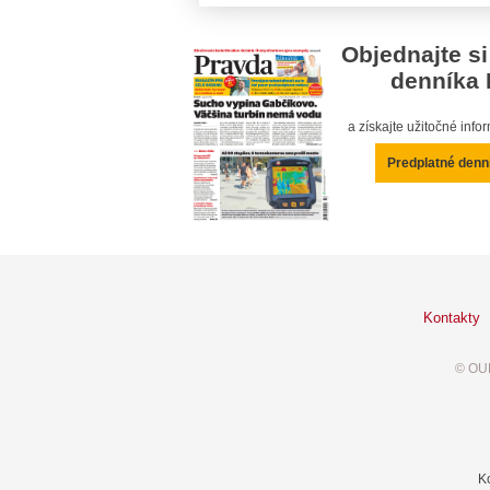
Objednajte si
denníka 
a získajte užitočné inf
Predplatné denn
Kontakty
© OUR
K