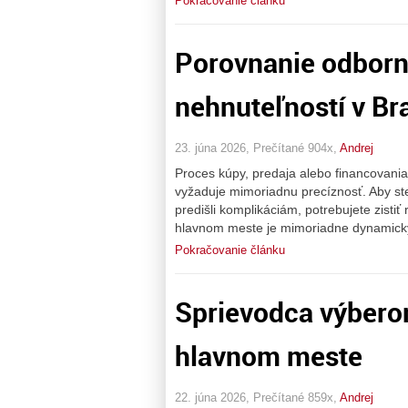
Pokračovanie článku
Porovnanie odborn
nehnuteľností v Bra
23. júna 2026, Prečítané 904x,
Andrej
Proces kúpy, predaja alebo financovania 
vyžaduje mimoriadnu precíznosť. Aby ste
predišli komplikáciám, potrebujete zistiť
hlavnom meste je mimoriadne dynamický 
Pokračovanie článku
Sprievodca výbero
hlavnom meste
22. júna 2026, Prečítané 859x,
Andrej