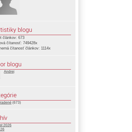
tistiky blogu
t článkov: 673
ová čítanosť: 749428x
merná čítanosť článkov: 1114x
or blogu
Andrej
egórie
radené
(673)
hív
st 2026
026