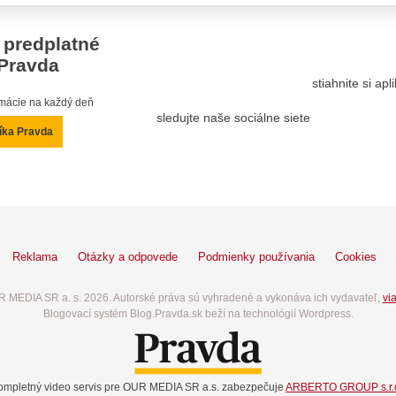
 predplatné
Pravda
stiahnite si ap
ormácie na každý deň
sledujte naše sociálne siete
íka Pravda
Reklama
Otázky a odpovede
Podmienky používania
Cookies
 MEDIA SR a. s. 2026. Autorské práva sú vyhradené a vykonáva ich vydavateľ,
via
Blogovací systém Blog.Pravda.sk beží na technológií Wordpress.
ompletný video servis pre OUR MEDIA SR a.s. zabezpečuje
ARBERTO GROUP s.r.