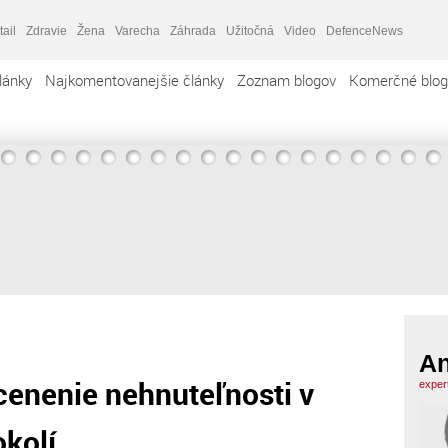
tail
Zdravie
Žena
Varecha
Záhrada
Užitočná
Video
DefenceNews
lánky
Najkomentovanejšie články
Zoznam blogov
Komerčné blog
An
cenenie nehnuteľnosti v
exper
okolí