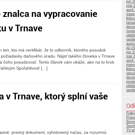
jún 
máj 
 znalca na vypracovanie
apríl
mare
febr
janu
u v Trnave
dece
nove
októ
sept
augu
júl 2
n ten, kto má certifikát. Je to odborník, ktorého posudok
jún 
ní požiadavky daňového úradu. Nájsť takého človeka v Trnave
máj 
apríl
odľa čoho posudzovať. Tento článok vám ukáže, ako na to krok
mare
ľahlivým Spoľahlivosť […]
febr
janu
dece
nove
októ
sept
a v Trnave, ktorý splní vaše
Od
Fotky
Prav
Rece
Šport
TV p
jasné: presný dokument, vyhotovený načas, za rozumnú