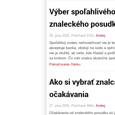
Výber spoľahlivého
znaleckého posudk
28. júna 2026, Prečítané 570x,
Andrej
Spoľahlivý znalec nehnuteľností nie je le
akceptuje banka, obstojí na súde a spl
nie je zložité, ak viete, kde hľadať a p
za krokom. Čo robí znalca skutočne spo
Pokračovanie článku
Ako si vybrať znalc
očakávania
27. júna 2026, Prečítané 684x,
Andrej
Očakávania od znaleckého posudku sú 