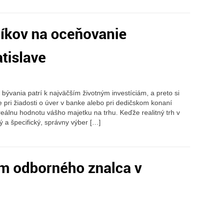
íkov na oceňovanie
tislave
bývania patrí k najväčším životným investíciám, a preto si
 pri žiadosti o úver v banke alebo pri dedičskom konaní
 reálnu hodnotu vášho majetku na trhu. Keďže realitný trh v
a špecifický, správny výber […]
m odborného znalca v