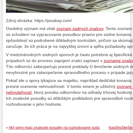
Zdroj obrázka: https://pixabay.com/
Osobitný význam má však
zoznam súdnych znalcov
. Tento zoznam 
sú schválení na vypracovanie posudkov priamo pre súdne konania. I
spôsobilosť sú podrobené dôkladným kontrolám, pričom sa skúmajú 
zaručuje, že ich práca je na najvyššej úrovni a spĺňa požiadavky sp
V medzinárodných súdnych sporoch je často potrebná aj špecifická
prípadoch sú do procesu zapojení znalci zapísaní v
zozname znalco
Títo odborníci zabezpečujú presné preklady či tlmočenie súdnych 
nevyhnutné pre zabezpečenie spravodlivého procesu v prípade jazy
Pokiaľ ide o spory týkajúce sa majetku, napríklad dedičské konania
presné ocenenie nehnuteľností. V tomto smere je užitočný
zoznam 
nehnuteľností
, ktorý ponúka odborníkov na odhady trhovej hodnoty 
Ich znalecké posudky sú dôležitým podkladom pre spravodlivé rozd
rozhodovanie o jeho hodnote.
«
Aký vplyv majú znalecké posudky na rozhodovanie súdu
Najdôležitejši