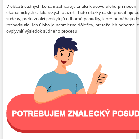
V oblasti súdnych konaní zohrávajú znalci kľúčovú úlohu pri riešení
ekonomických či lekárskych otázok. Tieto otázky často presahujú od
sudcov, preto znalci poskytujú odborné posudky, ktoré pomáhajú do
rozhodnutia. Ich úloha je nesmierne dôležitá, pretože ich odborné
ovplyvniť výsledok súdneho procesu.