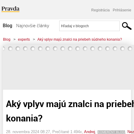
Registrácia
Prihlásenie
Blog
Najnovšie články
Najčítanejšie články
Blog
>
experts
>
Aký vplyv majú znalci na priebeh súdneho konania?
Najkomentovanejšie články
Zoznam blogov
Komerčné blogy
Aký vplyv majú znalci na prieb
konania?
28. novembra 2024 08:27
, Prečítané 1 494x,
Andrej
,
,
Nez
KOMERČNÝ BLOG