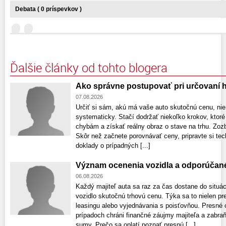
Debata ( 0 príspevkov )
Ďalšie články od tohto blogera
Ako správne postupovať pri určovaní 
07.08.2026
Určiť si sám, akú má vaše auto skutočnú cenu, nie j
systematicky. Stačí dodržať niekoľko krokov, kto
chybám a získať reálny obraz o stave na trhu. Zozb
Skôr než začnete porovnávať ceny, pripravte si tec
doklady o prípadných [...]
Význam ocenenia vozidla a odporúčan
06.08.2026
Každý majiteľ auta sa raz za čas dostane do situác
vozidlo skutočnú trhovú cenu. Týka sa to nielen pr
leasingu alebo vyjednávania s poisťovňou. Presné 
prípadoch chráni finančné záujmy majiteľa a zabr
sumy. Prečo sa oplatí poznať presnú [...]