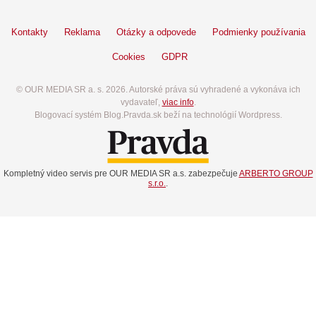
Kontakty
Reklama
Otázky a odpovede
Podmienky používania
Cookies
GDPR
© OUR MEDIA SR a. s. 2026. Autorské práva sú vyhradené a vykonáva ich
vydavateľ,
viac info
.
Blogovací systém Blog.Pravda.sk beží na technológií Wordpress.
Kompletný video servis pre OUR MEDIA SR a.s. zabezpečuje
ARBERTO GROUP
s.r.o.
.