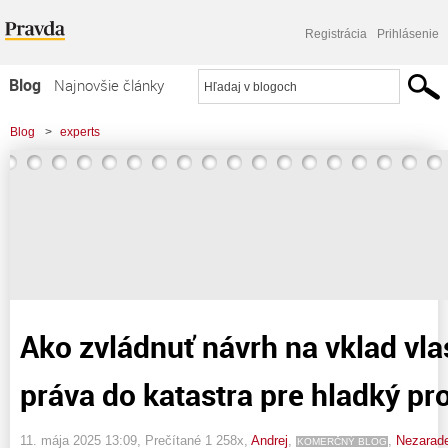
Registrácia
Prihlásenie
Blog
Najnovšie články
Najčítanejšie články
Blog
>
experts
Najkomentovanejšie články
>
Ako zvládnuť návrh na vklad vlastníckeho práva do katastra pre hladký proces
Zoznam blogov
zápisu
Komerčné blogy
Ako zvládnuť návrh na vklad vl
práva do katastra pre hladký pr
11. mája 2025 13:09
, Prečítané 1 258x,
Andrej
,
,
Nezarad
KOMERČNÝ BLOG