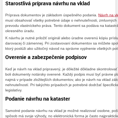
Starostlivá príprava návrhu na vklad
Príprava dokumentov je základom úspešného podania.
Návrh na vk
musí obsahovať všetky potrebné údaje o nehnuteľnosti, zmluvnýc
prevodu vlastníckeho práva. Tento dokument sa podáva na katastrá
okresného úradu.
K návrhu je nutné priložiť originál alebo úradne overenú kópiu prísl
darovacej či zámennej. Pri zostavovaní dokumentov sa môžete sp
ktorý poslúži ako užitočný návod na správne vyplnenie všetkých pot
Overenie a zabezpečenie podpisov
Keď je návrh na vklad pripravený, je dôležité dôkladne skontrolovať
boli dokumenty notársky overené. Každý podpis musí byť právne pla
najmä v prípade zložitejších dokumentov, ako je návrh na vklad zá
nehnuteľností. Pri takýchto prípadoch je potrebné dodržať špecifick
legislatívy.
Podanie návrhu na kataster
Samotné podanie návrhu na vklad je možné realizovať osobne, pošt
spôsob má svoje výhody, no elektronická forma je často najpraktick