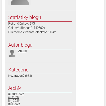
Štatistiky blogu
Počet článkov: 673
Celková čítanosť: 749800x
Priemerná čítanosť článkov: 1114x
Autor blogu
Andrej
Kategórie
Nezaradené
(673)
Archív
august 2026
júl 2026
jún 2026
máj 2026