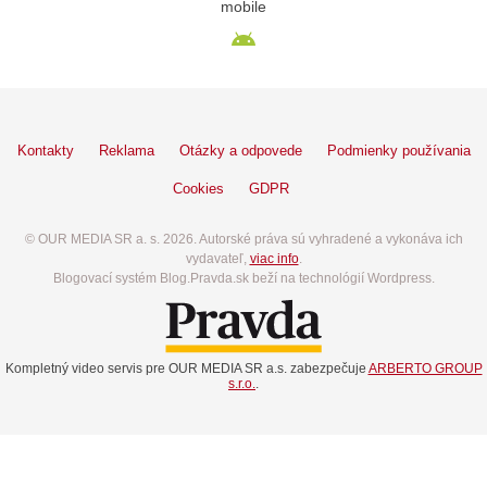
mobile
Kontakty
Reklama
Otázky a odpovede
Podmienky používania
Cookies
GDPR
© OUR MEDIA SR a. s. 2026. Autorské práva sú vyhradené a vykonáva ich
vydavateľ,
viac info
.
Blogovací systém Blog.Pravda.sk beží na technológií Wordpress.
Kompletný video servis pre OUR MEDIA SR a.s. zabezpečuje
ARBERTO GROUP
s.r.o.
.