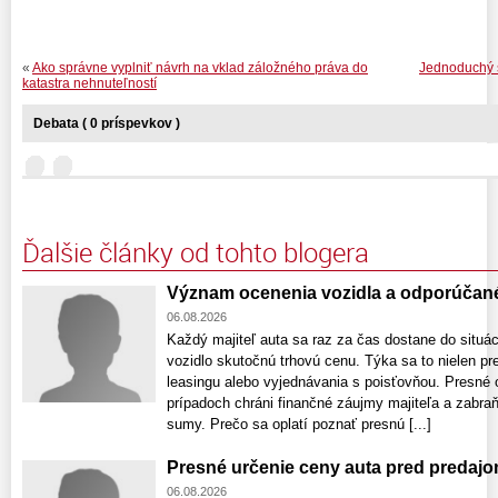
«
Ako správne vyplniť návrh na vklad záložného práva do
Jednoduchý 
katastra nehnuteľností
Debata ( 0 príspevkov )
Ďalšie články od tohto blogera
Význam ocenenia vozidla a odporúčan
06.08.2026
Každý majiteľ auta sa raz za čas dostane do situác
vozidlo skutočnú trhovú cenu. Týka sa to nielen pr
leasingu alebo vyjednávania s poisťovňou. Presné 
prípadoch chráni finančné záujmy majiteľa a zabr
sumy. Prečo sa oplatí poznať presnú [...]
Presné určenie ceny auta pred predaj
06.08.2026