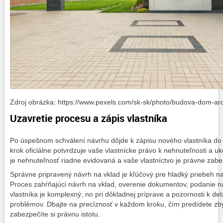
Zdroj obrázka: https://www.pexels.com/sk-sk/photo/budova-dom-arc
Uzavretie procesu a zápis vlastníka
Po úspešnom schválení návrhu dôjde k zápisu nového vlastníka do 
krok oficiálne potvrdzuje vaše vlastnícke právo k nehnuteľnosti a uk
je nehnuteľnosť riadne evidovaná a vaše vlastníctvo je právne zab
Správne pripravený návrh na vklad je kľúčový pre hladký priebeh n
Proces zahŕňajúci návrh na vklad, overenie dokumentov, podanie na
vlastníka je komplexný, no pri dôkladnej príprave a pozornosti k de
problémov. Dbajte na precíznosť v každom kroku, čím predídete z
zabezpečíte si právnu istotu.