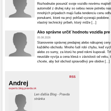
Rozhodnutie posunúť svoje vozidlo novému majiteľ
automobil z druhej ruky so sebou nesie potrebu na
mnohých prípadoch majú ľudia tendenciu cenu odhad
ponukami, ktoré na prvý pohľad vyzerajú podobne.
vlastný technický príbeh, ktorý môže [...]
Ako správne určiť hodnotu vozidla pre
05.08.2026
Stanovenie správnej predajnej alebo nákupnej ce
každého obchodu. Mnoho ľudí robí chybu, keď vych
alebo zo sumy, za ktorú ho pred rokmi kupovali. T
neustále vyvíja a cena klesá v závislosti od veku,
chcete, aby bol obchod spravodlivý pre obidve [...]
RSS
Andrej
experts.blog.pravda.sk
Len ďalšia Blog - Pravda
stránka