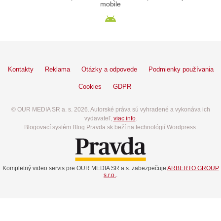
mobile
Kontakty
Reklama
Otázky a odpovede
Podmienky používania
Cookies
GDPR
© OUR MEDIA SR a. s. 2026. Autorské práva sú vyhradené a vykonáva ich
vydavateľ,
viac info
.
Blogovací systém Blog.Pravda.sk beží na technológií Wordpress.
Kompletný video servis pre OUR MEDIA SR a.s. zabezpečuje
ARBERTO GROUP
s.r.o.
.