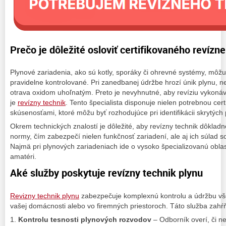
Prečo je dôležité osloviť certifikovaného revízn
Plynové zariadenia, ako sú kotly, sporáky či ohrevné systémy, môžu 
pravidelne kontrolované. Pri zanedbanej údržbe hrozí únik plynu, 
otrava oxidom uhoľnatým. Preto je nevyhnutné, aby revíziu vykonáv
je
revízny technik
. Tento špecialista disponuje nielen potrebnou certi
skúsenosťami, ktoré môžu byť rozhodujúce pri identifikácii skrytých
Okrem technických znalostí je dôležité, aby revízny technik dôkladn
normy, čím zabezpečí nielen funkčnosť zariadení, ale aj ich súlad
Najmä pri plynových zariadeniach ide o vysoko špecializovanú obla
amatéri.
Aké služby poskytuje revízny technik plynu
Revizny technik plynu
zabezpečuje komplexnú kontrolu a údržbu vše
vašej domácnosti alebo vo firemných priestoroch. Táto služba zahŕ
1.
Kontrolu tesnosti plynových rozvodov
– Odborník overí, či n