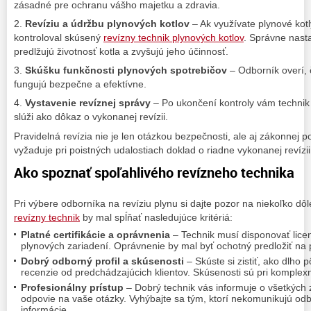
zásadné pre ochranu vášho majetku a zdravia.
2.
Revíziu a údržbu plynových kotlov
– Ak využívate plynové kotly
kontroloval skúsený
revízny technik plynových kotlov
. Správne nast
predlžujú životnosť kotla a zvyšujú jeho účinnosť.
3.
Skúšku funkčnosti plynových spotrebičov
– Odborník overí, 
fungujú bezpečne a efektívne.
4.
Vystavenie revíznej správy
– Po ukončení kontroly vám technik
slúži ako dôkaz o vykonanej revízii.
Pravidelná revízia nie je len otázkou bezpečnosti, ale aj zákonnej p
vyžaduje pri poistných udalostiach doklad o riadne vykonanej revízii
Ako spoznať spoľahlivého revízneho technika
Pri výbere odborníka na revíziu plynu si dajte pozor na niekoľko dôl
revízny technik
by mal spĺňať nasledujúce kritériá:
Platné certifikácie a oprávnenia
– Technik musí disponovať licen
plynových zariadení. Oprávnenie by mal byť ochotný predložiť na 
Dobrý odborný profil a skúsenosti
– Skúste si zistiť, ako dlho
recenzie od predchádzajúcich klientov. Skúsenosti sú pri komplex
Profesionálny prístup
– Dobrý technik vás informuje o všetkých 
odpovie na vaše otázky. Vyhýbajte sa tým, ktorí nekomunikujú od
informácie.