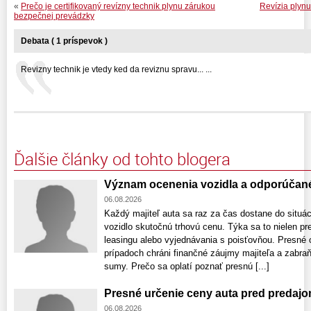
«
Prečo je certifikovaný revízny technik plynu zárukou
Revízia plynu
bezpečnej prevádzky
Debata ( 1 príspevok )
Revizny technik je vtedy ked da reviznu spravu... ...
Ďalšie články od tohto blogera
Význam ocenenia vozidla a odporúčan
06.08.2026
Každý majiteľ auta sa raz za čas dostane do situác
vozidlo skutočnú trhovú cenu. Týka sa to nielen pr
leasingu alebo vyjednávania s poisťovňou. Presné 
prípadoch chráni finančné záujmy majiteľa a zabr
sumy. Prečo sa oplatí poznať presnú [...]
Presné určenie ceny auta pred predaj
06.08.2026