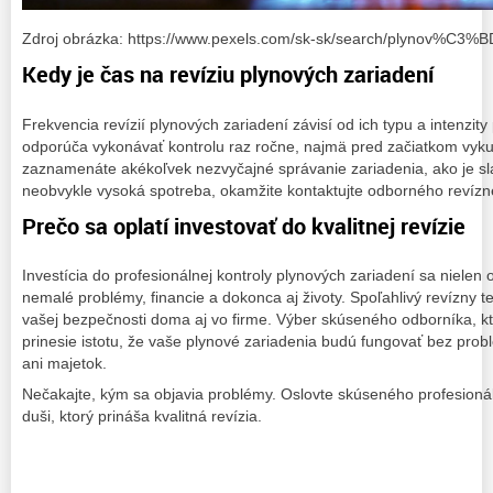
Zdroj obrázka: https://www.pexels.com/sk-sk/search/plynov%C3%
Kedy je čas na revíziu plynových zariadení
Frekvencia revízií plynových zariadení závisí od ich typu a intenzit
odporúča vykonávať kontrolu raz ročne, najmä pred začiatkom vyku
zaznamenáte akékoľvek nezvyčajné správanie zariadenia, ako je sl
neobvykle vysoká spotreba, okamžite kontaktujte odborného revízn
Prečo sa oplatí investovať do kvalitnej revízie
Investícia do profesionálnej kontroly plynových zariadení sa nielen 
nemalé problémy, financie a dokonca aj životy. Spoľahlivý revízny 
vašej bezpečnosti doma aj vo firme. Výber skúseného odborníka, k
prinesie istotu, že vaše plynové zariadenia budú fungovať bez pro
ani majetok.
Nečakajte, kým sa objavia problémy. Oslovte skúseného profesionál
duši, ktorý prináša kvalitná revízia.