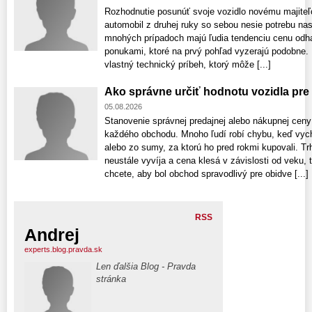
Rozhodnutie posunúť svoje vozidlo novému majiteľ
automobil z druhej ruky so sebou nesie potrebu na
mnohých prípadoch majú ľudia tendenciu cenu odhad
ponukami, ktoré na prvý pohľad vyzerajú podobne.
vlastný technický príbeh, ktorý môže [...]
Ako správne určiť hodnotu vozidla pre
05.08.2026
Stanovenie správnej predajnej alebo nákupnej ce
každého obchodu. Mnoho ľudí robí chybu, keď vych
alebo zo sumy, za ktorú ho pred rokmi kupovali. T
neustále vyvíja a cena klesá v závislosti od veku,
chcete, aby bol obchod spravodlivý pre obidve [...]
RSS
Andrej
experts.blog.pravda.sk
Len ďalšia Blog - Pravda
stránka