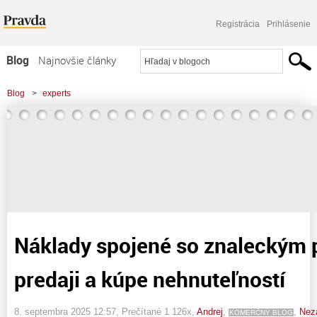
Registrácia
Prihlásenie
Blog
Najnovšie články
Najčítanejšie články
Blog
>
experts
Najkomentovanejšie články
>
Náklady spojené so znaleckým posudkom pri predaji a kúpe nehnuteľností
Zoznam blogov
Komerčné blogy
Náklady spojené so znaleckým 
predaji a kúpe nehnuteľností
8. septembra 2025 12:57
, Prečítané 1 126x,
Andrej
,
,
Nez
KOMERČNÝ BLOG