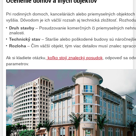
Ocenenie domov a iných objektov
Pri rodinných domoch, kanceláriách alebo priemyselných objektoch
vyššia. Dôvodom je ich väčší rozsah aj technická zložitosť. Rozhoduj
Druh stavby
– Posudzovanie komerčných či priemyselných nehnute
znalosti.
Technický stav
– Staršie alebo poškodené budovy sú náročnejši
Rozloha
– Čím väčší objekt, tým viac detailov musí znalec spraco
Ak si kladiete otázku,
koľko stojí znalecký posudok
, odpoveď sa odv
parametrov.