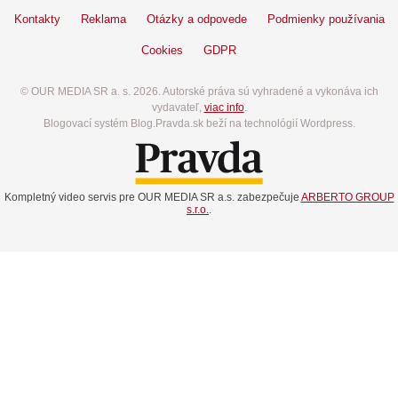
Kontakty
Reklama
Otázky a odpovede
Podmienky používania
Cookies
GDPR
© OUR MEDIA SR a. s. 2026. Autorské práva sú vyhradené a vykonáva ich
vydavateľ,
viac info
.
Blogovací systém Blog.Pravda.sk beží na technológií Wordpress.
Kompletný video servis pre OUR MEDIA SR a.s. zabezpečuje
ARBERTO GROUP
s.r.o.
.