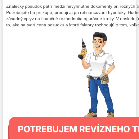
Znalecký posudok patrí medzi nevyhnutné dokumenty pri rôznych t
Potrebujete ho pri kúpe, predaji aj pri refinancovaní hypotéky. Hodn
zásadný vplyv na finančné rozhodnutia aj právne kroky. V nasleduj
to, ako sa tvorí cena posudku a ktoré faktory rozhodujú o tom, koľko