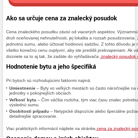
Ako sa určuje cena za znalecký posudok
Cena znaleckého posudku závisí od viacerých aspektov. Významnú
druh oceňovanej nehnuteľnosti, jej lokalita a rozsah posudzovania. 
jednotnú sumu, alebo účtovať hodinovú sadzbu. Z tohto dôvodu je 
všetko konečnú cenu ovplyvní, aby ste predišli prekvapeniam. Ak v
dozviete sa to aj tak, že zadáte do vyhľadávača:
znalecký posudok 
Hodnotenie bytu a jeho špecifiká
Pri bytoch sú rozhodujúcimi faktormi najmä:
Umiestnenie
– Byty vo veľkých mestách sú často náročnejšie na
jednotky v pokojnejších obciach.
Veľkosť bytu
– Čím väčšia rozloha, tým viac času znalec potrebu
výslednú sumu.
Osobitosti prípadu
– Netypické dispozície alebo špeciálne požia
detailnejšie spracovanie.
Viac praktických informácií nájdete na stránke
cena za znalecký po