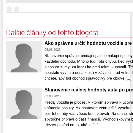
Ďalšie články od tohto blogera
Ako správne určiť hodnotu vozidla pre
05.08.2026
Stanovenie správnej predajnej alebo nákupnej ce
každého obchodu. Mnoho ľudí robí chybu, keď vych
alebo zo sumy, za ktorú ho pred rokmi kupovali. T
neustále vyvíja a cena klesá v závislosti od veku,
chcete, aby bol obchod spravodlivý pre obidve [...]
Stanovenie reálnej hodnoty auta pri pre
03.08.2026
Predaj vozidla je proces, v ktorom zohráva kľúčovú
vnímanie ponuky. Ak nastavíte cenu príliš vysoko,
bez toho, aby vás vôbec kontaktovali. Na druhej st
zbytočne pripraví o časť financií. Východiskovým
triezvy pohľad na to, aká je [...]