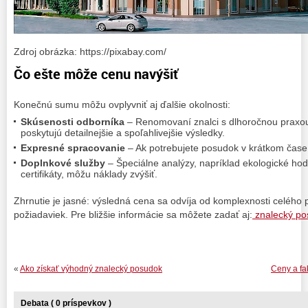
Zdroj obrázka: https://pixabay.com/
Čo ešte môže cenu navýšiť
Konečnú sumu môžu ovplyvniť aj ďalšie okolnosti:
Skúsenosti odborníka
– Renomovaní znalci s dlhoročnou praxou 
poskytujú detailnejšie a spoľahlivejšie výsledky.
Expresné spracovanie
– Ak potrebujete posudok v krátkom čase,
Doplnkové služby
– Špeciálne analýzy, napríklad ekologické ho
certifikáty, môžu náklady zvýšiť.
Zhrnutie je jasné: výsledná cena sa odvíja od komplexnosti celého 
požiadaviek. Pre bližšie informácie sa môžete zadať aj:
znalecký po
«
Ako získať výhodný znalecký posudok
Ceny a fa
Debata ( 0 príspevkov )