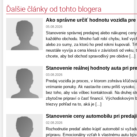
Ďalšie články od tohto blogera
Ako správne určiť hodnotu vozidla pre
05.08.2026
Stanovenie správnej predajnej alebo nákupnej ce
každého obchodu. Mnoho ľudí robí chybu, keď vych
alebo zo sumy, za ktorú ho pred rokmi kupovali. T
neustále vyvíja a cena klesá v závislosti od veku,
chcete, aby bol obchod spravodlivý pre obidve [...]
Stanovenie reálnej hodnoty auta pri pre
03.08.2026
Predaj vozidla je proces, v ktorom zohráva kľúčovú
vnímanie ponuky. Ak nastavíte cenu príliš vysoko,
bez toho, aby vás vôbec kontaktovali. Na druhej st
zbytočne pripraví o časť financií. Východiskovým
triezvy pohľad na to, aká je [...]
Stanovenie ceny automobilu pri predaj
02.08.2026
Rozhodnutie predať alebo kúpiť automobil si vyžadu
prípravu. Emocionálny vzťah k vlastnému autu býva