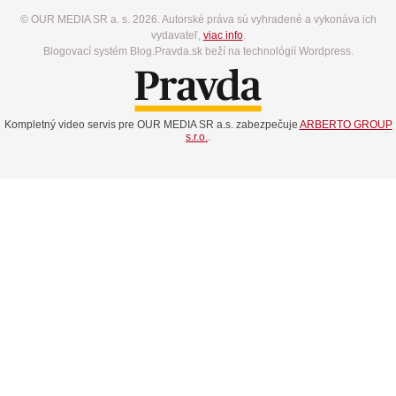
© OUR MEDIA SR a. s. 2026. Autorské práva sú vyhradené a vykonáva ich
vydavateľ,
viac info
.
Blogovací systém Blog.Pravda.sk beží na technológií Wordpress.
Kompletný video servis pre OUR MEDIA SR a.s. zabezpečuje
ARBERTO GROUP
s.r.o.
.