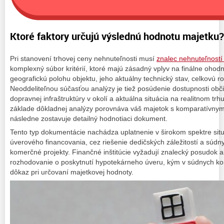
Ktoré faktory určujú výslednú hodnotu majetku?
Pri stanovení trhovej ceny nehnuteľnosti musí
znalec nehnuteľností
komplexný súbor kritérií, ktoré majú zásadný vplyv na finálne ohod
geografickú polohu objektu, jeho aktuálny technický stav, celkovú r
Neoddeliteľnou súčasťou analýzy je tiež posúdenie dostupnosti obči
dopravnej infraštruktúry v okolí a aktuálna situácia na realitnom trh
základe dôkladnej analýzy porovnáva váš majetok s komparatívnym
následne zostavuje detailný hodnotiaci dokument.
Tento typ dokumentácie nachádza uplatnenie v širokom spektre sit
úverového financovania, cez riešenie dedičských záležitostí a súd
komerčné projekty. Finančné inštitúcie vyžadují znalecký posudok 
rozhodovanie o poskytnutí hypotekárneho úveru, kým v súdnych kon
dôkaz pri určovaní majetkovej hodnoty.