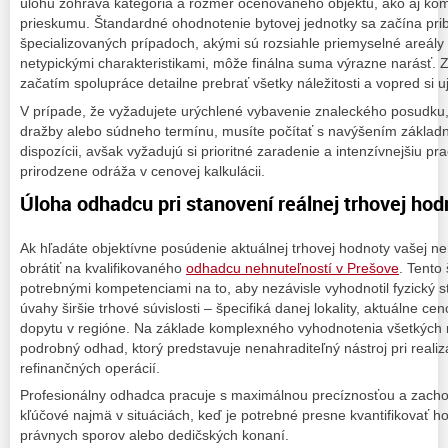
úlohu zohráva kategória a rozmer oceňovaného objektu, ako aj k
prieskumu. Štandardné ohodnotenie bytovej jednotky sa začína pribl
špecializovaných prípadoch, akými sú rozsiahle priemyselné areály 
netypickými charakteristikami, môže finálna suma výrazne narásť. 
začatím spolupráce detailne prebrať všetky náležitosti a vopred si 
V prípade, že vyžadujete urýchlené vybavenie znaleckého posudku, 
dražby alebo súdneho termínu, musíte počítať s navýšením základn
dispozícii, avšak vyžadujú si prioritné zaradenie a intenzívnejšiu p
prirodzene odráža v cenovej kalkulácii.
Úloha odhadcu pri stanovení reálnej trhovej hod
Ak hľadáte objektívne posúdenie aktuálnej trhovej hodnoty vašej neh
obrátiť na kvalifikovaného
odhadcu nehnuteľností v Prešove
. Tento
potrebnými kompetenciami na to, aby nezávisle vyhodnotil fyzický s
úvahy širšie trhové súvislosti – špecifiká danej lokality, aktuálne c
dopytu v regióne. Na základe komplexného vyhodnotenia všetkých r
podrobný odhad, ktorý predstavuje nenahraditeľný nástroj pri realiz
refinančných operácií.
Profesionálny odhadca pracuje s maximálnou precíznosťou a zachov
kľúčové najmä v situáciách, keď je potrebné presne kvantifikovať h
právnych sporov alebo dedičských konaní.