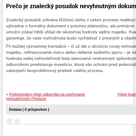
Prečo je znalecký posudok nevyhnutným doku
Znalecký posudok zohráva kľúčovú úlohu v celom procese realitnýc
výhradne o formálny dokument s právnou platnosťou, ale primárne o
umožní získať hlbší vhľad do skutočnej hodnoty vášho majetku. Kva
garantuje, že vaše rozhodnutia budú vychádzať z presných a objekt
Pri každej významnej transakcii – či už ide o akvizíciu novej nehnut
majetku, refinancovanie úveru alebo riešenie súdneho sporu – je z
hodnota vašej nehnuteľnosti bola stanovená nestranným spôsobo
odborníkom predstavuje investíciu, ktorá vás ochráni pred potenciá
zabezpečí bezproblémový priebeh celého procesu.
«
Profesionálny výber odborníka na oceňovanie
Výber kval
nehnuteľností v Prešove
Debata ( 0 príspevkov )