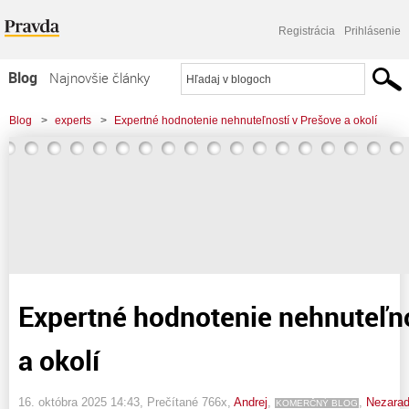
Registrácia
Prihlásenie
Blog
Najnovšie články
Najčítanejšie články
Blog
>
experts
>
Expertné hodnotenie nehnuteľností v Prešove a okolí
Najkomentovanejšie články
Zoznam blogov
Komerčné blogy
Expertné hodnotenie nehnuteľno
a okolí
16. októbra 2025 14:43
, Prečítané 766x,
Andrej
,
,
Nezara
KOMERČNÝ BLOG