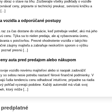
y obraz o stave na trhu. Zozbierajte všetky podklady o vozidle
vnávať ceny, pripravte si technický preukaz, servisnú knižku a
...]
a vozidla a odporúčané postupy
 raz za čas dostane do situácie, keď potrebuje vedieť, akú má jeho
vú cenu. Týka sa to nielen predaja, ale aj vybavovania úveru,
návania s poisťovňou. Presné ohodnotenie vozidla v takýchto
ančné záujmy majiteľa a zabraňuje neskorším sporom o výšku
 poznať presnú [...]
ceny auta pred predajom alebo nákupom
svoje vozidlo novému majiteľovi alebo si naopak zadovážiť
ky so sebou nesie potrebu nastaviť férové finančné podmienky. V
ú ľudia tendenciu cenu odhadovať intuitívne, prípadne sa riadia
rvý pohľad vyzerajú podobne. Každý automobil má však svoj
eh, ktorý môže [...]
 predplatné