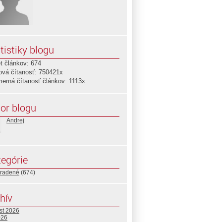
tistiky blogu
t článkov: 674
ová čítanosť: 750421x
merná čítanosť článkov: 1113x
or blogu
Andrej
egórie
radené
(674)
hív
st 2026
026