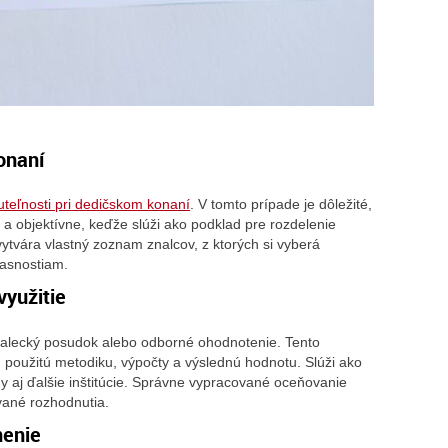
onaní
teľnosti pri dedičskom konaní
. V tomto prípade je dôležité,
a objektívne, keďže slúži ako podklad pre rozdelenie
ytvára vlastný zoznam znalcov, z ktorých si vyberá
jasnostiam.
využitie
alecký posudok alebo odborné ohodnotenie. Tento
 použitú metodiku, výpočty a výslednú hodnotu. Slúži ako
dy aj ďalšie inštitúcie. Správne vypracované oceňovanie
vané rozhodnutia.
nenie