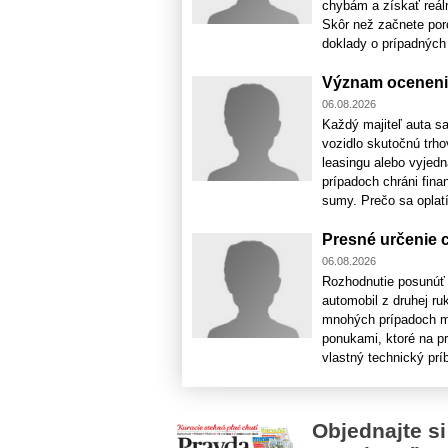
chybám a získať reáln
Skôr než začnete poro
doklady o prípadných [
Význam oceneni
06.08.2026
Každý majiteľ auta sa
vozidlo skutočnú trho
leasingu alebo vyjed
prípadoch chráni fin
sumy. Prečo sa oplatí
Presné určenie 
06.08.2026
Rozhodnutie posunúť 
automobil z druhej ru
mnohých prípadoch maj
ponukami, ktoré na p
vlastný technický príb
Objednajte si