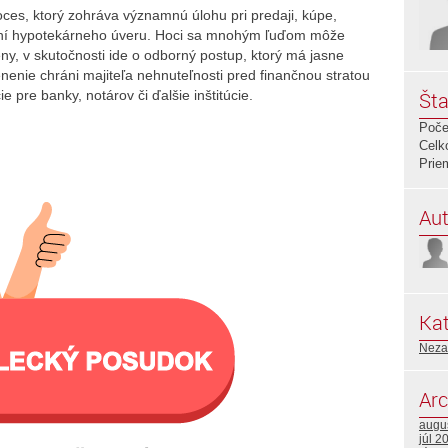
oces, ktorý zohráva významnú úlohu pri predaji, kúpe,
aní hypotekárneho úveru. Hoci sa mnohým ľuďom môže
ny, v skutočnosti ide o odborný postup, ktorý má jasne
nenie chráni majiteľa nehnuteľnosti pred finančnou stratou
 pre banky, notárov či ďalšie inštitúcie.
Šta
Poče
Celk
Prie
Aut
Kat
Neza
Arc
augu
júl 2