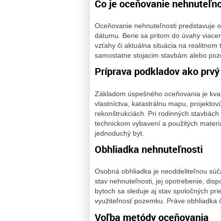
Čo je oceňovanie nehnuteľnos
Oceňovanie nehnuteľnosti predstavuje 
dátumu. Berie sa pritom do úvahy viacero 
vzťahy či aktuálna situácia na realitnom
samostatne stojacim stavbám alebo po
Príprava podkladov ako prvý
Základom úspešného oceňovania je kvalit
vlastníctva, katastrálnu mapu, projekto
rekonštrukciách. Pri rodinných stavbách 
technickom vybavení a použitých materi
jednoduchý byt.
Obhliadka nehnuteľnosti
Osobná obhliadka je neoddeliteľnou súča
stav nehnuteľnosti, jej opotrebenie, disp
bytoch sa sleduje aj stav spoločných pr
využiteľnosť pozemku. Práve obhliadka 
Voľba metódy oceňovania