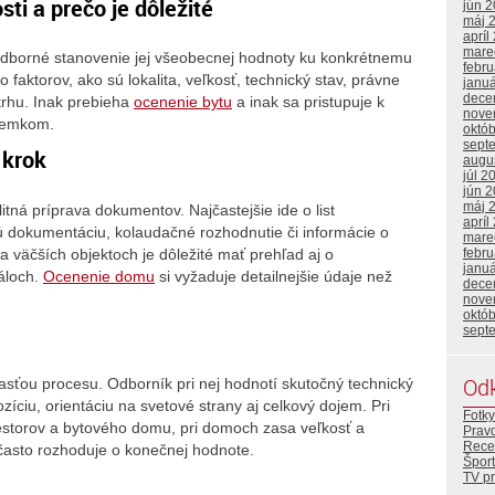
ti a prečo je dôležité
jún 
máj 
apríl
mare
odborné stanovenie jej všeobecnej hodnoty ku konkrétnemu
febr
faktorov, ako sú lokalita, veľkosť, technický stav, právne
janu
dece
 trhu. Inak prebieha
ocenenie bytu
a inak sa pristupuje k
nove
zemkom.
októ
sept
 krok
augu
júl 2
jún 
máj 
ná príprava dokumentov. Najčastejšie ide o list
apríl
vú dokumentáciu, kolaudačné rozhodnutie či informácie o
mare
a väčších objektoch je dôležité mať prehľad aj o
febr
janu
áloch.
Ocenenie domu
si vyžaduje detailnejšie údaje než
dece
nove
októ
sept
Od
sťou procesu. Odborník pri nej hodnotí skutočný technický
ozíciu, orientáciu na svetové strany aj celkový dojem. Pri
Fotky
iestorov a bytového domu, pri domoch zasa veľkosť a
Prav
Rece
často rozhoduje o konečnej hodnote.
Šport
TV p