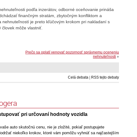
ehnuteľnosti podľa inzerátov, odborné oceňovanie prináša
chádzať finančným stratám, zbytočným konfliktom a
nehnuteľností je preto kľúčovým krokom pri nakladaní s
 človek môže vlastniť.
Prečo sa oplatí venovať pozornosť správnemu oceneniu
nehnuteľnosti
»
Celá debata
|
RSS tejto debaty
logera
tupovať pri určovaní hodnoty vozidla
vaše auto skutočnú cenu, nie je zložité, pokiaľ postupujete
dodržať niekoľko krokov, ktoré vám pomôžu vyhnúť sa najčastejším