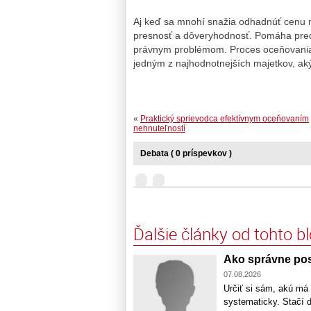
Aj keď sa mnohí snažia odhadnúť cenu n
presnosť a dôveryhodnosť. Pomáha pred
právnym problémom. Proces oceňovania 
jedným z najhodnotnejších majetkov, aký
«
Praktický sprievodca efektívnym oceňovaním
nehnuteľností
Debata ( 0 príspevkov )
Ďalšie články od tohto b
Ako správne pos
07.08.2026
Určiť si sám, akú má 
systematicky. Stačí 