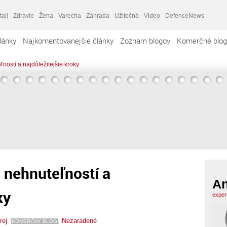
tail
Zdravie
Žena
Varecha
Záhrada
Užitočná
Video
DefenceNews
lánky
Najkomentovanejšie články
Zoznam blogov
Komerčné blog
ostí a najdôležitejšie kroky
 nehnuteľností a
An
ky
exper
rej
,
,
Nezaradené
KOMERČNÝ BLOG