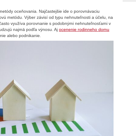
metódy oceňovania. Najčastejšie ide o porovnávaciu
ú metódu. Výber závisí od typu nehnuteľnosti a účelu, na
 často využíva porovnanie s podobnými nehnuteľnosťami v
osudzujú najmä podľa výnosu. Aj
ocenenie rodinneho domu
anie alebo podnikanie.