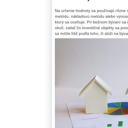
Na určenie hodnoty sa používajú rôzne 
metódu, nákladovú metódu alebo výnosov
ktorý sa oceňuje. Pri bežnom bývaní sa
okolí, zatiaľ čo investičné objekty sa p
sa môže líšiť podľa toho, či slúži na býv