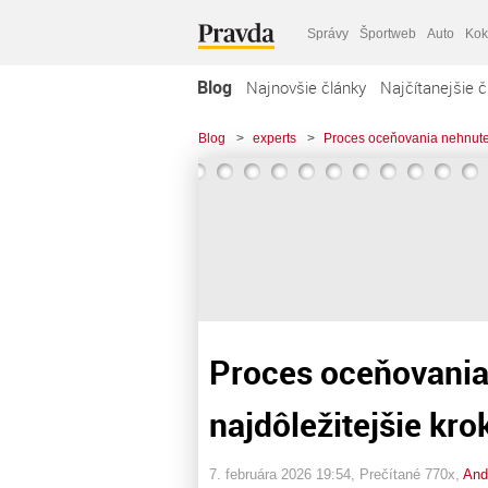
Správy
Športweb
Auto
Kok
Blog
Najnovšie články
Najčítanejšie č
Blog
>
experts
>
Proces oceňovania nehnuteľn
Proces oceňovania
najdôležitejšie kro
7. februára 2026 19:54
, Prečítané 770x,
And