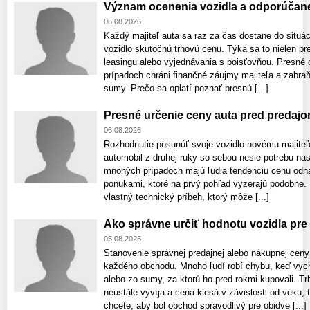
Význam ocenenia vozidla a odporúčan
06.08.2026
Každý majiteľ auta sa raz za čas dostane do situác
vozidlo skutočnú trhovú cenu. Týka sa to nielen pr
leasingu alebo vyjednávania s poisťovňou. Presné 
prípadoch chráni finančné záujmy majiteľa a zabr
sumy. Prečo sa oplatí poznať presnú [...]
Presné určenie ceny auta pred predaj
06.08.2026
Rozhodnutie posunúť svoje vozidlo novému majiteľ
automobil z druhej ruky so sebou nesie potrebu na
mnohých prípadoch majú ľudia tendenciu cenu odhad
ponukami, ktoré na prvý pohľad vyzerajú podobne.
vlastný technický príbeh, ktorý môže [...]
Ako správne určiť hodnotu vozidla pre
05.08.2026
Stanovenie správnej predajnej alebo nákupnej ce
každého obchodu. Mnoho ľudí robí chybu, keď vych
alebo zo sumy, za ktorú ho pred rokmi kupovali. T
neustále vyvíja a cena klesá v závislosti od veku,
chcete, aby bol obchod spravodlivý pre obidve [...]