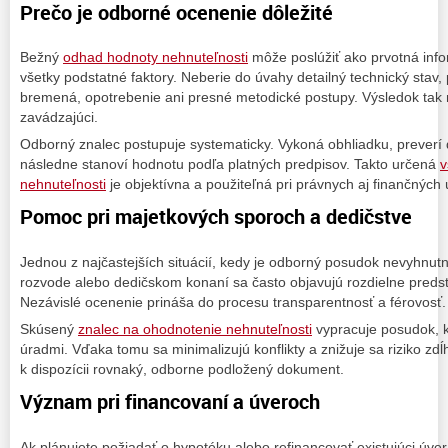
Prečo je odborné ocenenie dôležité
Bežný
odhad hodnoty nehnuteľnosti
môže poslúžiť ako prvotná info
všetky podstatné faktory. Neberie do úvahy detailný technický sta
bremená, opotrebenie ani presné metodické postupy. Výsledok tak
zavádzajúci.
Odborný znalec postupuje systematicky. Vykoná obhliadku, preverí 
následne stanoví hodnotu podľa platných predpisov. Takto určená
v
nehnuteľnosti
je objektívna a použiteľná pri právnych aj finančných
Pomoc pri majetkových sporoch a dedičstve
Jednou z najčastejších situácií, kedy je odborný posudok nevyhnutn
rozvode alebo dedičskom konaní sa často objavujú rozdielne preds
Nezávislé ocenenie prináša do procesu transparentnosť a férovosť.
Skúsený
znalec na ohodnotenie nehnuteľnosti
vypracuje posudok, k
úradmi. Vďaka tomu sa minimalizujú konflikty a znižuje sa riziko z
k dispozícii rovnaký, odborne podložený dokument.
Význam pri financovaní a úveroch
Ak plánujete požiadať o hypotéku alebo refinancovať existujúci úve