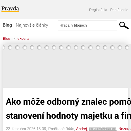
Registrácia
Prihlásenie
Blog
Najnovšie články
Najčítanejšie články
Blog
>
experts
Najkomentovanejšie články
>
Ako môže odborný znalec pomôcť pri stanovení hodnoty majetku a financií
Zoznam blogov
Komerčné blogy
Ako môže odborný znalec pomôc
stanovení hodnoty majetku a fin
22. februára 2026 13:06
, Prečítané 944x,
Andrej
,
,
Nezara
KOMERČNÝ BLOG