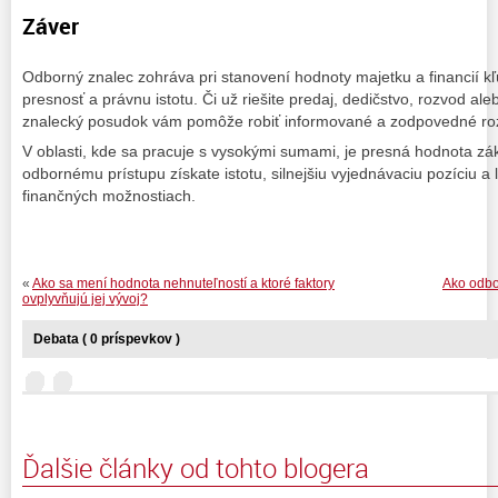
Záver
Odborný znalec zohráva pri stanovení hodnoty majetku a financií kľú
presnosť a právnu istotu. Či už riešite predaj, dedičstvo, rozvod ale
znalecký posudok vám pomôže robiť informované a zodpovedné ro
V oblasti, kde sa pracuje s vysokými sumami, je presná hodnota 
odbornému prístupu získate istotu, silnejšiu vyjednávaciu pozíciu a 
finančných možnostiach.
«
Ako sa mení hodnota nehnuteľností a ktoré faktory
Ako odbo
ovplyvňujú jej vývoj?
Debata ( 0 príspevkov )
Ďalšie články od tohto blogera