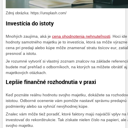
Zdroj obrázka: https://unsplash.com/
Investícia do istoty
Mnohých zaujíma, aká je
cena ohodnotenia nehnuteľnosti
. Hoci ide
hodnoty samotného majetku je to investícia, ktorá sa môže výrazne
cena pri predaji alebo kúpe môže znamenať stratu tisícov eur, zati
presnosť a istotu.
Je rozumné vytvoriť si vlastný zoznam znalcov na základe referenci
budete mať prehľad o odborníkoch, na ktorých sa môžete obrátiť aj 
majetkových otázkach.
Lepšie finančné rozhodnutia v praxi
Keď poznáte reálnu hodnotu svojho majetku, dokážete sa rozhodova
istotou. Odborné ocenenie vám pomôže nastaviť správnu predajnú 
podmienky alebo sa vyhnúť nevýhodnej kúpe.
Znalec vám môže tiež poradiť, ktoré faktory majú najväčší vplyv na 
investovať do rekonštrukcie. Tak získate nielen číslo na papieri, al
svojho majetku.