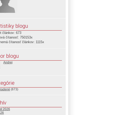
tistiky blogu
t článkov: 673
ová čítanosť: 750153x
merná čítanosť článkov: 1115x
or blogu
Andrej
egórie
radené
(673)
hív
st 2026
026