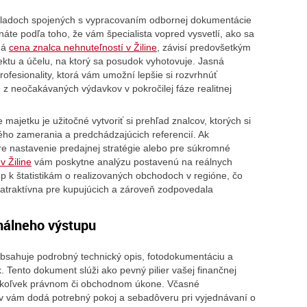
nákladoch spojených s vypracovaním odbornej dokumentácie
áte podľa toho, že vám špecialista vopred vysvetlí, ako sa
ná
cena znalca nehnuteľností v Žiline
, závisí predovšetkým
ektu a účelu, na ktorý sa posudok vyhotovuje. Jasná
fesionality, ktorá vám umožní lepšie si rozvrhnúť
z neočakávaných výdavkov v pokročilej fáze realitnej
ajetku je užitočné vytvoriť si prehľad znalcov, ktorých si
ho zamerania a predchádzajúcich referencií. Ak
pre nastavenie predajnej stratégie alebo pre súkromné
v Žiline
vám poskytne analýzu postavenú na reálnych
up k štatistikám o realizovaných obchodoch v regióne, čo
 atraktívna pre kupujúcich a zároveň zodpovedala
nálneho výstupu
bsahuje podrobný technický opis, fotodokumentáciu a
k. Tento dokument slúži ako pevný pilier vašej finančnej
omkoľvek právnom či obchodnom úkone. Včasné
v vám dodá potrebný pokoj a sebadôveru pri vyjednávaní o