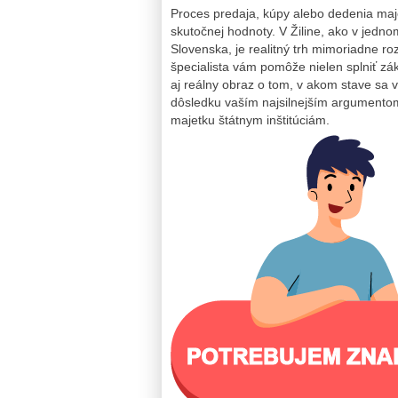
Proces predaja, kúpy alebo dedenia maj
skutočnej hodnoty. V Žiline, ako v jed
Slovenska, je realitný trh mimoriadne ro
špecialista vám pomôže nielen splniť z
aj reálny obraz o tom, v akom stave sa 
dôsledku vaším najsilnejším argumentom
majetku štátnym inštitúciám.