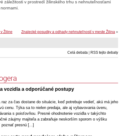
 záležitosti v prostredí žilinského trhu s nehnuteľnosťami
i normami.
v Žiline
Znalecké posudky a odhady nehnuteľností v meste Žilina
»
Celá debata
|
RSS tejto debaty
logera
a vozidla a odporúčané postupy
 raz za čas dostane do situácie, keď potrebuje vedieť, akú má jeho
vú cenu. Týka sa to nielen predaja, ale aj vybavovania úveru,
návania s poisťovňou. Presné ohodnotenie vozidla v takýchto
ančné záujmy majiteľa a zabraňuje neskorším sporom o výšku
 poznať presnú [...]