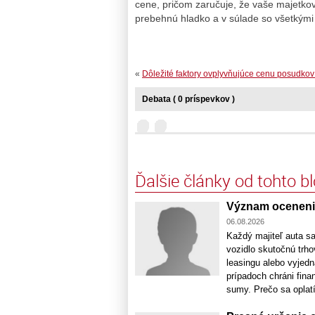
cene, pričom zaručuje, že vaše majetkové
prebehnú hladko a v súlade so všetkým
«
Dôležité faktory ovplyvňujúce cenu posudkov 
Debata ( 0 príspevkov )
Ďalšie články od tohto b
Význam oceneni
06.08.2026
Každý majiteľ auta sa
vozidlo skutočnú trho
leasingu alebo vyjed
prípadoch chráni fin
sumy. Prečo sa oplatí