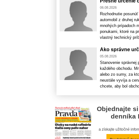
Presné určenie 
06.08.2026
Rozhodnutie posunúť 
automobil z druhej ru
mnohých prípadoch maj
ponukami, ktoré na p
vlastný technický príb
Ako správne urč
05.08.2026
Stanovenie správnej 
každého obchodu. Mno
alebo zo sumy, za kto
neustále vyvíja a cen
chcete, aby bol obcho
Objednajte si
denníka 
a získajte užitočné inf