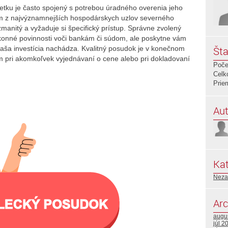
etku je často spojený s potrebou úradného overenia jeho
nom z najvýznamnejších hospodárskych uzlov severného
zmanitý a vyžaduje si špecifický prístup. Správne zvolený
ákonné povinnosti voči bankám či súdom, ale poskytne vám
vaša investícia nachádza. Kvalitný posudok je v konečnom
Šta
 pri akomkoľvek vyjednávaní o cene alebo pri dokladovaní
Poče
Celk
Prie
Aut
Kat
Neza
Arc
augu
júl 2