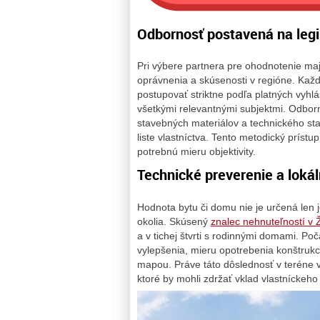
Odbornosť postavená na legi
Pri výbere partnera pre ohodnotenie maje
oprávnenia a skúsenosti v regióne. Každ
postupovať striktne podľa platných vyh
všetkými relevantnými subjektmi. Odbor
stavebných materiálov a technického stav
liste vlastníctva. Tento metodický príst
potrebnú mieru objektivity.
Technické preverenie a lokál
Hodnota bytu či domu nie je určená len j
okolia. Skúsený
znalec nehnuteľností v Ž
a v tichej štvrti s rodinnými domami. P
vylepšenia, mieru opotrebenia konštrukci
mapou. Práve táto dôslednosť v teréne 
ktoré by mohli zdržať vklad vlastníckeh