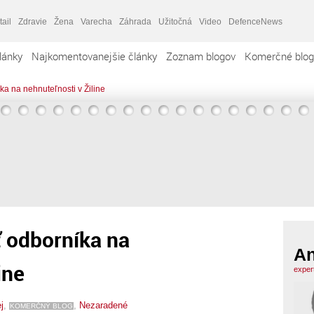
tail
Zdravie
Žena
Varecha
Záhrada
Užitočná
Video
DefenceNews
lánky
Najkomentovanejšie články
Zoznam blogov
Komerčné blog
a na nehnuteľnosti v Žiline
ť odborníka na
An
ine
exper
j
,
,
Nezaradené
KOMERČNÝ BLOG