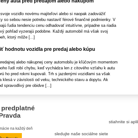
ceny auta pred predajom alebo nákupom
svoje vozidlo novému majiteľovi alebo si naopak zadovážiť
ky so sebou nesie potrebu nastaviť férové finančné podmienky. V
ú ľudia tendenciu cenu odhadovať intuitívne, prípadne sa riadia
rvý pohľad vyzerajú podobne. Každý automobil má však svoj
eh, ktorý môže [...]
iť hodnotu vozidla pre predaj alebo kúpu
predajnej alebo nákupnej ceny automobilu je kľúčovým momentom
ho ľudí robí chybu, keď vychádza len z citového vzťahu k autu
rú ho pred rokmi kupovali. Trh s jazdenými vozidlami sa však
a klesá v závislosti od veku, technického stavu a dopytu. Ak
d spravodlivý pre obidve [...]
 predplatné
Pravda
stiahnite si ap
ormácie na každý deň
sledujte naše sociálne siete