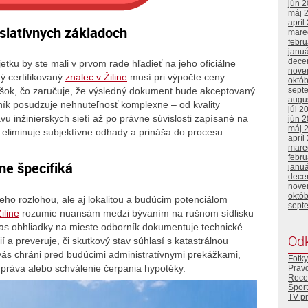
jún 
máj 
apríl
slatívnych základoch
mare
febr
janu
dece
tku by ste mali v prvom rade hľadieť na jeho oficiálne
nove
ý certifikovaný
znalec v Žiline
musí pri výpočte ceny
októ
sept
lášok, čo zaručuje, že výsledný dokument bude akceptovaný
augu
ník posudzuje nehnuteľnosť komplexne – od kvality
júl 2
u inžinierskych sietí až po právne súvislosti zapísané na
jún 
máj 
up eliminuje subjektívne odhady a prináša do procesu
apríl
mare
febr
ne špecifiká
janu
dece
nove
októ
eho rozlohou, ale aj lokalitou a budúcim potenciálom
sept
iline
rozumie nuansám medzi bývaním na rušnom sídlisku
očas obhliadky na mieste odborník dokumentuje technické
Od
í a preveruje, či skutkový stav súhlasí s katastrálnou
vás chráni pred budúcimi administratívnymi prekážkami,
Fotky
o práva alebo schválenie čerpania hypotéky.
Prav
Rece
Šport
TV p