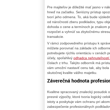
Pre majiteľov je dôležité mať jasno v 
hneď na začiatku. Seriózny prístup spozn
tvorí jeho odmena. To, aká bude výsled
od náročnosti zberu podkladov, typu obj
dohoda o cene a termínoch je znakom pro
rozpočet a vyhnúť sa zbytočnému stresu 
transakcie.
V rámci zodpovedného prístupu k správe m
môžete porovnať na základe ich odborné
potrebujete rýchlu orientáciu v cenách 
účely, spoľahlivý
odhadca nehnuteľností 
číslach z trhu. Takýto odborník má príst
vám umožní nastaviť cenu tak, aby bola
skutočnej kvalite vášho majetku.
Záverečná hodnota profesio
Kvalitne spracovaný znalecký posudok o
presné výpočty, ktoré tvoria logický celo
istoty a poskytuje vám ochranu pri ak
zabezpečenie profesionálnych podklado