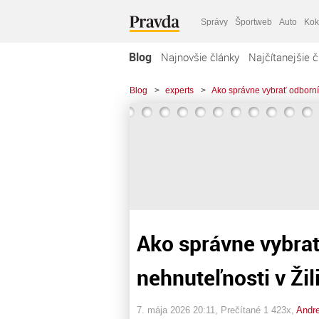
Správy
Športweb
Auto
Kok
Blog
Najnovšie články
Najčítanejšie č
Blog
>
experts
>
Ako správne vybrať odborník
Ako správne vybra
nehnuteľnosti v Žil
7. mája 2026 20:11
, Prečítané 1 423x,
Andre