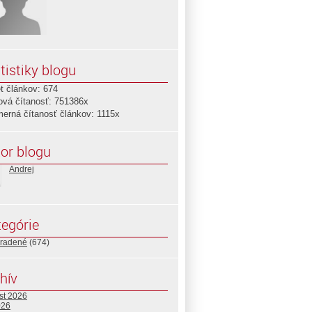
tistiky blogu
t článkov: 674
ová čítanosť: 751386x
merná čítanosť článkov: 1115x
or blogu
Andrej
egórie
radené
(674)
hív
st 2026
026