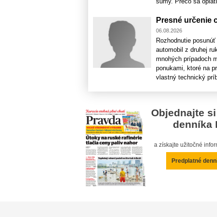
sumy. Prečo sa oplatí
Presné určenie 
06.08.2026
Rozhodnutie posunúť 
automobil z druhej ru
mnohých prípadoch maj
ponukami, ktoré na p
vlastný technický príb
Objednajte si
denníka 
a získajte užitočné inf
Predplatné denn