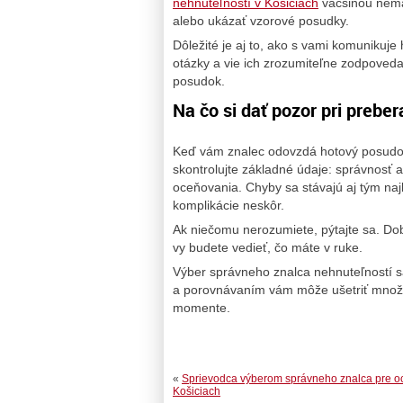
nehnuteľností v Košiciach
väčšinou nemá
alebo ukázať vzorové posudky.
Dôležité je aj to, ako s vami komunikuje
otázky a vie ich zrozumiteľne zodpoved
posudok.
Na čo si dať pozor pri prebe
Keď vám znalec odovzdá hotový posudok,
skontrolujte základné údaje: správnosť a
oceňovania. Chyby sa stávajú aj tým naj
komplikácie neskôr.
Ak niečomu nerozumiete, pýtajte sa. Dob
vy budete vedieť, čo máte v ruke.
Výber správneho znalca nehnuteľností s
a porovnávaním vám môže ušetriť množstv
momente.
«
Sprievodca výberom správneho znalca pre o
Košiciach