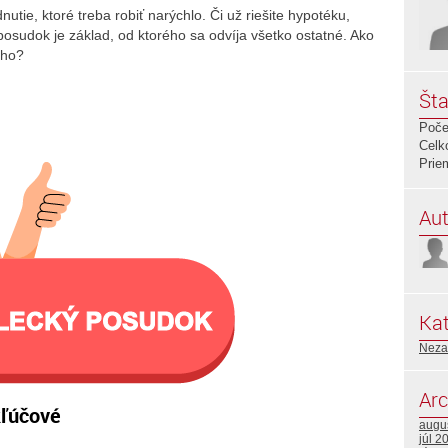
utie, ktoré treba robiť narýchlo. Či už riešite hypotéku,
posudok je základ, od ktorého sa odvíja všetko ostatné. Ako
eho?
Šta
Poče
Celk
Prie
Aut
Kat
Neza
Arc
kľúčové
augu
júl 2