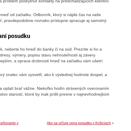
 problém poskytnúť kontakty na predchádzajúcich klientov
 hneď od začiatku. Odborník, ktorý si nájde čas na vaše
ať, pravdepodobne rovnako prístupne spracuje aj samotný
raní posudku
 neberte ho hneď do banky či na súd. Prezrite si ho a
dresy, výmery, popisu stavu nehnuteľnosti aj závery
lepším, a oprava drobnosti hneď na začiatku vám ušetrí
rý znalec vám vysvetlí, ako k výslednej hodnote dospel, a
a oplatí brať vážne. Niekoľko hodín strávených overovaním
o starostí, ktoré by inak prišli presne v najnevhodnejšom
ceňovanie v
Ako sa určuje cena posudku v Košiciach
»