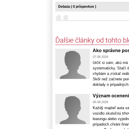
Debata ( 0 príspevkov )
Ďalšie články od tohto b
Ako správne pos
07.08.2026
Určiť si sám, akú má 
systematicky. Stačí 
chybám a získať reáln
Skôr než začnete poro
doklady o prípadných [
Význam oceneni
06.08.2026
Každý majiteľ auta sa
vozidlo skutočnú trho
leasingu alebo vyjed
prípadoch chráni fin