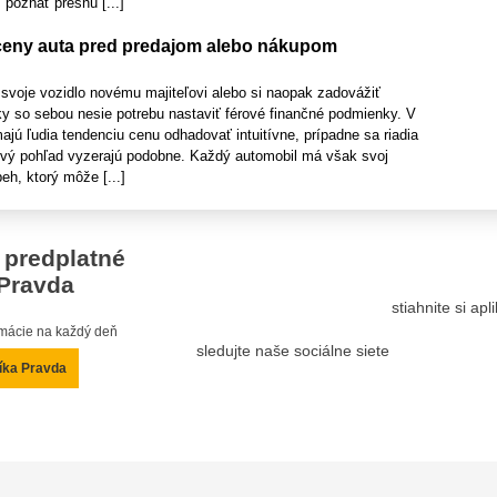
 poznať presnú [...]
ceny auta pred predajom alebo nákupom
svoje vozidlo novému majiteľovi alebo si naopak zadovážiť
ky so sebou nesie potrebu nastaviť férové finančné podmienky. V
ú ľudia tendenciu cenu odhadovať intuitívne, prípadne sa riadia
rvý pohľad vyzerajú podobne. Každý automobil má však svoj
eh, ktorý môže [...]
 predplatné
Pravda
stiahnite si ap
ormácie na každý deň
sledujte naše sociálne siete
íka Pravda