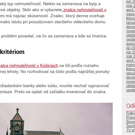
jún 
naký typ nehnuteľností. Niekto sa zameriava na byty a
máj 
é objekty. Skôr ako si vyberiete
znalca nehnuteľností v
apríl
mare
ťami má najviac skúseností. Znalec, ktorý denne oceňuje
febr
akú istotu pri posudzovaní staršieho vidieckeho domu
janu
dece
nove
októ
 problém povedať, na čo sa zameriava a kde sú hranice
sept
augu
júl 2
kritériom
jún 
máj 
apríl
mare
lca nehnuteľností v Košiciach
sa líši podľa rozsahu
febr
nej lehoty. No rozhodovať sa čisto podľa najnižšej ponuky
janu
dece
nove
ožiadavkám banky alebo súdu, musíte nechať vypracovať
októ
sept
niaze. Preto sa oplatí od začiatku investovať do znalca,
Od
Fotky
Prav
Rece
Šport
TV p