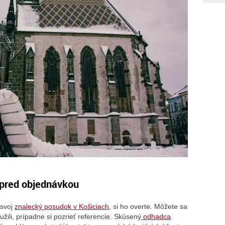
e pred objednávkou
 svoj
znalecký posudok v Košiciach
, si ho overte. Môžete sa
yužili, prípadne si pozrieť referencie. Skúsený
odhadca