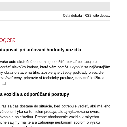
Celá debata
|
RSS tejto debaty
logera
tupovať pri určovaní hodnoty vozidla
vaše auto skutočnú cenu, nie je zložité, pokiaľ postupujete
dodržať niekoľko krokov, ktoré vám pomôžu vyhnúť sa najčastejším
y obraz o stave na trhu. Zozbierajte všetky podklady o vozidle
vnávať ceny, pripravte si technický preukaz, servisnú knižku a
...]
a vozidla a odporúčané postupy
 raz za čas dostane do situácie, keď potrebuje vedieť, akú má jeho
vú cenu. Týka sa to nielen predaja, ale aj vybavovania úveru,
návania s poisťovňou. Presné ohodnotenie vozidla v takýchto
ančné záujmy majiteľa a zabraňuje neskorším sporom o výšku