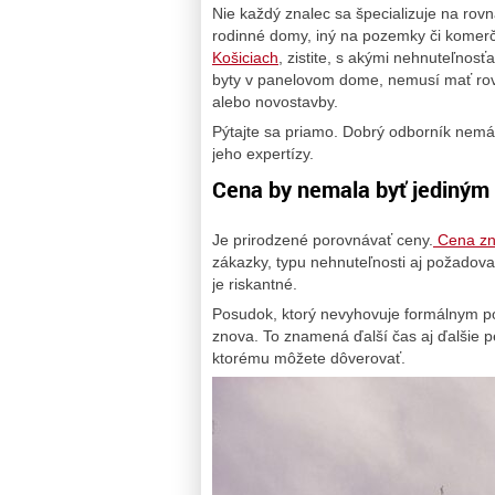
Nie každý znalec sa špecializuje na rov
rodinné domy, iný na pozemky či komerčn
Košiciach
, zistite, s akými nehnuteľnos
byty v panelovom dome, nemusí mať rovn
alebo novostavby.
Pýtajte sa priamo. Dobrý odborník nemá
jeho expertízy.
Cena by nemala byť jediným 
Je prirodzené porovnávať ceny.
Cena zna
zákazky, typu nehnuteľnosti aj požadova
je riskantné.
Posudok, ktorý nevyhovuje formálnym p
znova. To znamená ďalší čas aj ďalšie pe
ktorému môžete dôverovať.