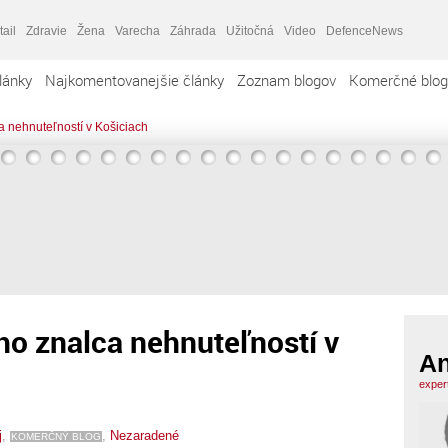
tail
Zdravie
Žena
Varecha
Záhrada
Užitočná
Video
DefenceNews
lánky
Najkomentovanejšie články
Zoznam blogov
Komerčné blog
 nehnuteľností v Košiciach
o znalca nehnuteľností v
An
exper
j
,
,
Nezaradené
KOMERČNÝ BLOG