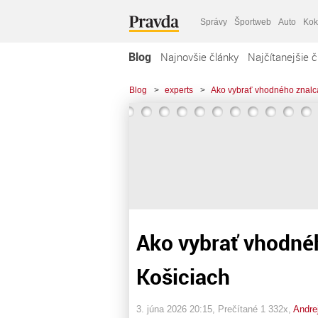
Správy
Športweb
Auto
Kok
Blog
Najnovšie články
Najčítanejšie č
Blog
>
experts
>
Ako vybrať vhodného znalca
Ako vybrať vhodnéh
Košiciach
3. júna 2026 20:15
, Prečítané 1 332x,
Andre