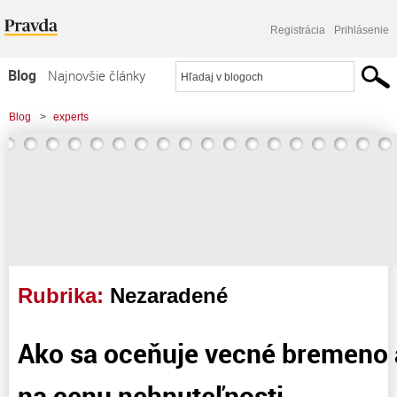
Registrácia
Prihlásenie
Blog
Najnovšie články
Najčítanejšie články
Blog
>
experts
Najkomentovanejšie články
Zoznam blogov
Komerčné blogy
Rubrika:
Nezaradené
Ako sa oceňuje vecné bremeno
na cenu nehnuteľnosti