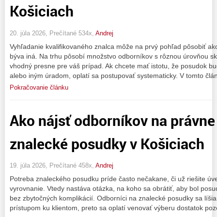
Košiciach
20. júla 2026, Prečítané 534x,
Andrej
Vyhľadanie kvalifikovaného znalca môže na prvý pohľad pôsobiť ako
býva iná. Na trhu pôsobí množstvo odborníkov s rôznou úrovňou skú
vhodný presne pre váš prípad. Ak chcete mať istotu, že posudok 
alebo iným úradom, oplatí sa postupovať systematicky. V tomto čl
Pokračovanie článku
Ako nájsť odborníkov na právne
znalecké posudky v Košiciach
19. júla 2026, Prečítané 458x,
Andrej
Potreba znaleckého posudku príde často nečakane, či už riešite úv
vyrovnanie. Vtedy nastáva otázka, na koho sa obrátiť, aby bol pos
bez zbytočných komplikácií. Odborníci na znalecké posudky sa líšia
prístupom ku klientom, preto sa oplatí venovať výberu dostatok poz