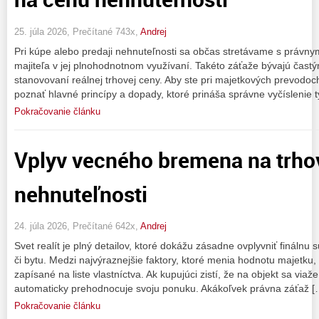
25. júla 2026, Prečítané 743x,
Andrej
Pri kúpe alebo predaji nehnuteľnosti sa občas stretávame s právny
majiteľa v jej plnohodnotnom využívaní. Takéto záťaže bývajú častý
stanovovaní reálnej trhovej ceny. Aby ste pri majetkových prevodoch 
poznať hlavné princípy a dopady, ktoré prináša správne vyčíslenie 
Pokračovanie článku
Vplyv vecného bremena na trho
nehnuteľnosti
24. júla 2026, Prečítané 642x,
Andrej
Svet realít je plný detailov, ktoré dokážu zásadne ovplyvniť finálnu
či bytu. Medzi najvýraznejšie faktory, ktoré menia hodnotu majetku
zapísané na liste vlastníctva. Ak kupujúci zistí, že na objekt sa via
automaticky prehodnocuje svoju ponuku. Akákoľvek právna záťaž [
Pokračovanie článku