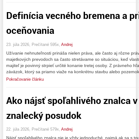
Definícia vecného bremena a pr
oceňovania
23. júla 2026, Prečítané 595x,
Andrej
Užívanie nehnuteľnosti prináša nielen práva, ale často aj rôzne prá
majetkových prevodoch sa často stretávame so situáciou, keď vlast
majiteľ je povinný strpieť určité konanie tretej osoby. Z právneho 
záväzok, ktorý sa priamo viaže na konkrétnu stavbu alebo pozemok
Pokračovanie článku
Ako nájsť spoľahlivého znalca v
znalecký posudok
22. júla 2026, Prečítané 579x,
Andrej
Nájsť spoľahlivého znalca nie je vždy jednoduché, najmä ak sa s to