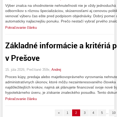
Výber znalca na ohodnotenie nehnuteľnosti nie je vždy jednoduchá
odborníkov s rôznou špecializáciou, skúsenosťami aj cenovou politik
venovať výberu čas ešte pred podpisom objednávky. Dobrý pomer c
automaticky najlacnejšiu ponuku. Prečo nestačí vybrať prvého znal
Pokračovanie článku
Základné informácie a kritériá 
v Prešove
15. júla 2026, Prečítané 359x,
Andrej
Proces kúpy, predaja alebo majetkovoprávneho vyrovnania nehnute
administratívnych úkonov, ktoré môžu nezainteresovaného človeka r
najdôležitejších krokov, najmä ak plánujete financovať svoje nové 
hypotekárneho úveru, je získanie znaleckého posudku. Tento dokume
Pokračovanie článku
«
1
2
3
4
5
...
10