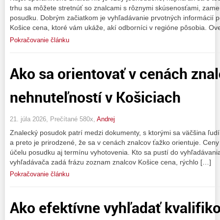
trhu sa môžete stretnúť so znalcami s rôznymi skúsenosťami, zam
posudku. Dobrým začiatkom je vyhľadávanie prvotných informácií
Košice cena, ktoré vám ukáže, akí odborníci v regióne pôsobia. Ove
Pokračovanie článku
Ako sa orientovať v cenách zna
nehnuteľností v Košiciach
21. júla 2026, Prečítané 580x,
Andrej
Znalecký posudok patrí medzi dokumenty, s ktorými sa väčšina ľudí s
a preto je prirodzené, že sa v cenách znalcov ťažko orientuje. Ceny 
účelu posudku aj termínu vyhotovenia. Kto sa pustí do vyhľadávania
vyhľadávača zadá frázu zoznam znalcov Košice cena, rýchlo […]
Pokračovanie článku
Ako efektívne vyhľadať kvalifik