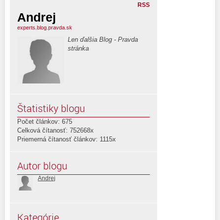
RSS
Andrej
experts.blog.pravda.sk
Len ďalšia Blog - Pravda
stránka
Štatistiky blogu
Počet článkov: 675
Celková čítanosť: 752668x
Priemerná čítanosť článkov: 1115x
Autor blogu
Andrej
Kategórie