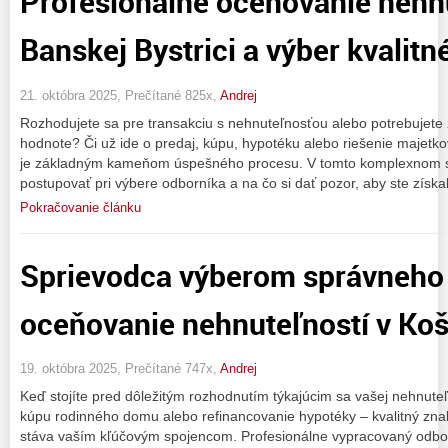
Profesionálne oceňovanie nehnu
Banskej Bystrici a výber kvalitn
21. októbra 2025, Prečítané 825x,
Andrej
Rozhodujete sa pre transakciu s nehnuteľnosťou alebo potrebujete z
hodnote? Či už ide o predaj, kúpu, hypotéku alebo riešenie majetk
je základným kameňom úspešného procesu. V tomto komplexnom sp
postupovať pri výbere odborníka a na čo si dať pozor, aby ste získal
Pokračovanie článku
Sprievodca výberom správneho 
oceňovanie nehnuteľností v Koš
19. októbra 2025, Prečítané 747x,
Andrej
Keď stojíte pred dôležitým rozhodnutím týkajúcim sa vašej nehnuteľn
kúpu rodinného domu alebo refinancovanie hypotéky – kvalitný znal
stáva vaším kľúčovým spojencom. Profesionálne vypracovaný odbo