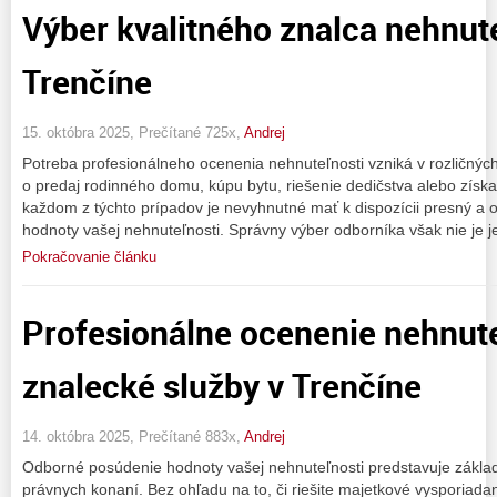
Výber kvalitného znalca nehnute
Trenčíne
15. októbra 2025, Prečítané 725x,
Andrej
Potreba profesionálneho ocenenia nehnuteľnosti vzniká v rozličný
o predaj rodinného domu, kúpu bytu, riešenie dedičstva alebo získ
každom z týchto prípadov je nevyhnutné mať k dispozícii presný 
hodnoty vašej nehnuteľnosti. Správny výber odborníka však nie je 
Pokračovanie článku
Profesionálne ocenenie nehnute
znalecké služby v Trenčíne
14. októbra 2025, Prečítané 883x,
Andrej
Odborné posúdenie hodnoty vašej nehnuteľnosti predstavuje základ 
právnych konaní. Bez ohľadu na to, či riešite majetkové vysporiada