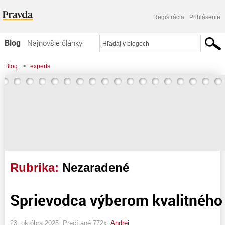
Registrácia
Prihlásenie
Blog
Najnovšie články
Najčítanejšie články
Blog
>
experts
Najkomentovanejšie články
Zoznam blogov
Komerčné blogy
Rubrika:
Nezaradené
Sprievodca výberom kvalitného 
23. októbra 2025, Prečítané 772x,
Andrej