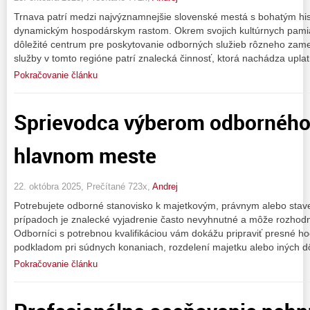
Trnava patrí medzi najvýznamnejšie slovenské mestá s bohatým hi
dynamickým hospodárskym rastom. Okrem svojich kultúrnych pamiato
dôležité centrum pre poskytovanie odborných služieb rôzneho zame
služby v tomto regióne patrí znalecká činnosť, ktorá nachádza upl
Pokračovanie článku
Sprievodca výberom odborného 
hlavnom meste
22. októbra 2025, Prečítané 723x,
Andrej
Potrebujete odborné stanovisko k majetkovým, právnym alebo stav
prípadoch je znalecké vyjadrenie často nevyhnutné a môže rozhod
Odborníci s potrebnou kvalifikáciou vám dokážu pripraviť presné ho
podkladom pri súdnych konaniach, rozdelení majetku alebo iných dô
Pokračovanie článku