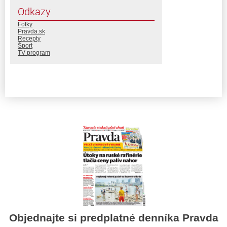
Odkazy
Fotky
Pravda.sk
Recepty
Šport
TV program
Objednajte si predplatné denníka Pravda