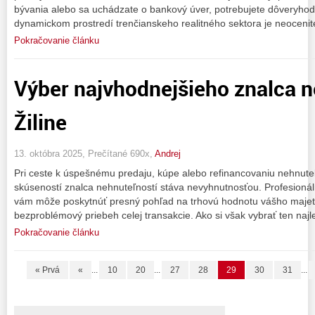
bývania alebo sa uchádzate o bankový úver, potrebujete dôveryho
dynamickom prostredí trenčianskeho realitného sektora je neoceni
Pokračovanie článku
Výber najvhodnejšieho znalca n
Žiline
13. októbra 2025, Prečítané 690x,
Andrej
Pri ceste k úspešnému predaju, kúpe alebo refinancovaniu nehnute
skúseností znalca nehnuteľností stáva nevyhnutnosťou. Profesionáln
vám môže poskytnúť presný pohľad na trhovú hodnotu vášho majetk
bezproblémový priebeh celej transakcie. Ako si však vybrať ten naj
Pokračovanie článku
« Prvá
«
...
10
20
...
27
28
29
30
31
...