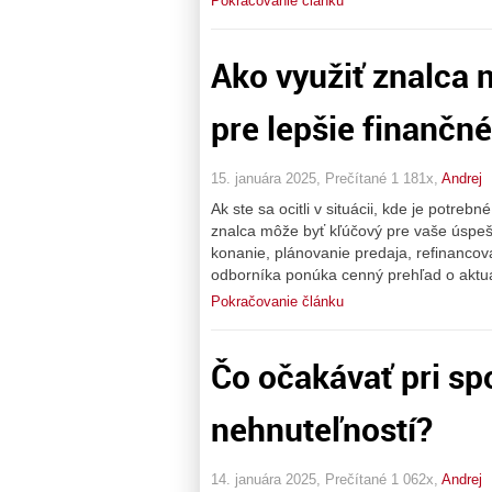
Pokračovanie článku
Ako využiť znalca 
pre lepšie finančn
15. januára 2025, Prečítané 1 181x,
Andrej
Ak ste sa ocitli v situácii, kde je potr
znalca môže byť kľúčový pre vaše úspešn
konanie, plánovanie predaja, refinancov
odborníka ponúka cenný prehľad o aktuá
Pokračovanie článku
Čo očakávať pri sp
nehnuteľností?
14. januára 2025, Prečítané 1 062x,
Andrej