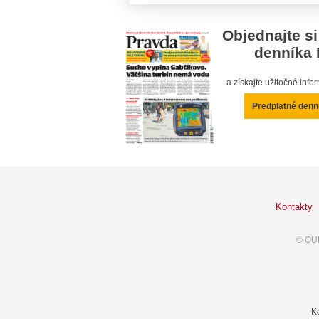
Objednajte si
denníka 
a získajte užitočné inf
Predplatné denn
Kontakty
© OUR
K