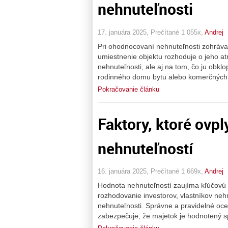
nehnuteľnosti
17. januára 2025, Prečítané 1 055x,
Andrej
Pri ohodnocovaní nehnuteľnosti zohráva l
umiestnenie objektu rozhoduje o jeho atr
nehnuteľnosti, ale aj na tom, čo ju obk
rodinného domu bytu alebo komerčných p
Pokračovanie článku
Faktory, ktoré ovpl
nehnuteľností
16. januára 2025, Prečítané 1 669x,
Andrej
Hodnota nehnuteľností zaujíma kľúčovú p
rozhodovanie investorov, vlastníkov nehn
nehnuteľnosti. Správne a pravidelné oc
zabezpečuje, že majetok je hodnotený s