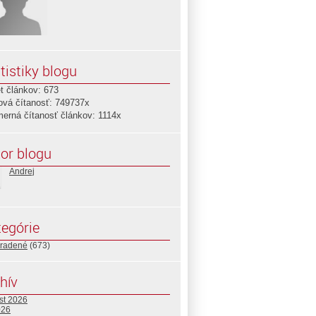
tistiky blogu
t článkov: 673
ová čítanosť: 749737x
merná čítanosť článkov: 1114x
or blogu
Andrej
egórie
radené
(673)
hív
st 2026
026