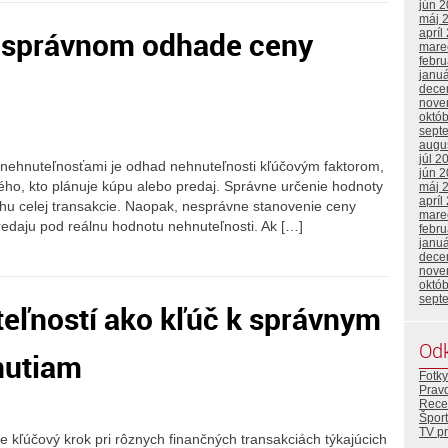
jún 
máj 
i správnom odhade ceny
apríl
mare
febr
janu
dece
nove
októ
sept
augu
júl 2
nehnuteľnosťami je odhad nehnuteľnosti kľúčovým faktorom,
jún 
ho, kto plánuje kúpu alebo predaj. Správne určenie hodnoty
máj 
apríl
u celej transakcie. Naopak, nesprávne stanovenie ceny
mare
redaju pod reálnu hodnotu nehnuteľnosti. Ak […]
febr
janu
dece
nove
októ
sept
eľností ako kľúč k správnym
Od
nutiam
Fotky
Prav
Rece
Šport
TV p
 kľúčový krok pri rôznych finančných transakciách týkajúcich