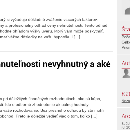
torý si vyžaduje dôkladné zváženie viacerých faktorov.
sný a profesionálny odhad ceny nehnuteľnosti. Tento odhad
Šta
ozhodne ohľadom výšky úveru, ktorý vám môže poskytnúť.
mať vážne dôsledky na vašu hypotéku i […]
Poče
Celk
Prie
nuteľnosti nevyhnutný a aké
Aut
Kat
 pri dôležitých finančných rozhodnutiach, ako sú kúpa,
Neza
ti. Ide o odborné zhodnotenie aktuálnej hodnoty
na vaše rozhodovanie. Bez presného odhadu by ste mohli
Arc
obchod. Preto je dôležité vedieť viac o tom, koľko […]
augu
júl 2