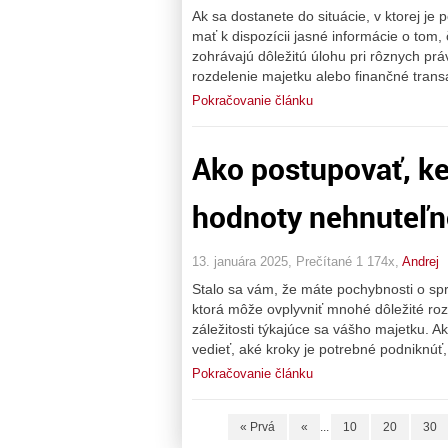
Ak sa dostanete do situácie, v ktorej j
mať k dispozícii jasné informácie o tom
zohrávajú dôležitú úlohu pri rôznych pr
rozdelenie majetku alebo finančné trans
Pokračovanie článku
Ako postupovať, k
hodnoty nehnuteľn
13. januára 2025, Prečítané 1 174x,
Andrej
Stalo sa vám, že máte pochybnosti o spr
ktorá môže ovplyvniť mnohé dôležité roz
záležitosti týkajúce sa vášho majetku. A
vedieť, aké kroky je potrebné podniknúť, 
Pokračovanie článku
« Prvá
«
...
10
20
30