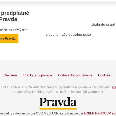
 predplatné
Pravda
stiahnite si ap
ormácie na každý deň
sledujte naše sociálne siete
íka Pravda
Reklama
Otázky a odpovede
Podmienky používania
Cookies
 MEDIA SR a. s. 2026. Autorské práva sú vyhradené a vykonáva ich vydavateľ,
via
Blogovací systém Blog.Pravda.sk beží na technológií Wordpress.
ompletný video servis pre OUR MEDIA SR a.s. zabezpečuje
ARBERTO GROUP s.r.