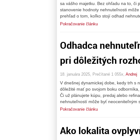
sa vášho majetku. Bez ohľadu na to, či 
stanovenie hodnoty nehnuteľnosti môže 
prehľad o tom, koľko stojí odhad nehnut
Pokračovanie článku
Odhadca nehnuteľn
pri dôležitých roz
18. januára 2025, Prečítané 1 055x,
Andrej
V dnešnej dynamickej dobe, kedy trh s
dôležité mať po svojom boku odborníka,
Či už plánujete kúpu, predaj alebo refi
nehnuteľností môže byť neoceniteľným s
Pokračovanie článku
Ako lokalita ovply