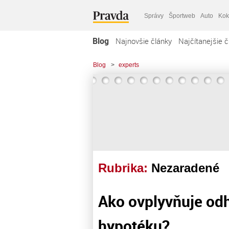
Správy
Športweb
Auto
Kok
Blog
Najnovšie články
Najčítanejšie č
Blog
>
experts
Rubrika:
Nezaradené
Ako ovplyvňuje od
hypotéku?