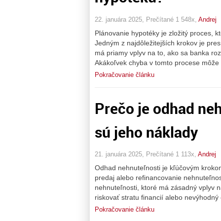
22. januára 2025, Prečítané 1 548x,
Andrej
Plánovanie hypotéky je zložitý proces, k
Jedným z najdôležitejších krokov je pre
má priamy vplyv na to, ako sa banka r
Akákoľvek chyba v tomto procese môže 
Pokračovanie článku
Prečo je odhad neh
sú jeho náklady
21. januára 2025, Prečítané 1 113x,
Andrej
Odhad nehnuteľnosti je kľúčovým krokom
predaj alebo refinancovanie nehnuteľnos
nehnuteľnosti, ktoré má zásadný vplyv 
riskovať stratu financií alebo nevýhodný 
Pokračovanie článku