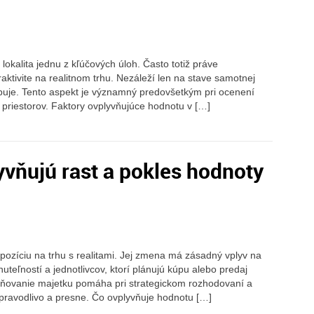
okalita jednu z kľúčových úloh. Často totiž práve
aktivite na realitnom trhu. Nezáleží len na stave samotnej
lopuje. Tento aspekt je významný predovšetkým pri ocenení
riestorov. Faktory ovplyvňujúce hodnotu v […]
yvňujú rast a pokles hodnoty
ozíciu na trhu s realitami. Jej zmena má zásadný vplyv na
uteľností a jednotlivcov, ktorí plánujú kúpu alebo predaj
eňovanie majetku pomáha pri strategickom rozhodovaní a
pravodlivo a presne. Čo ovplyvňuje hodnotu […]