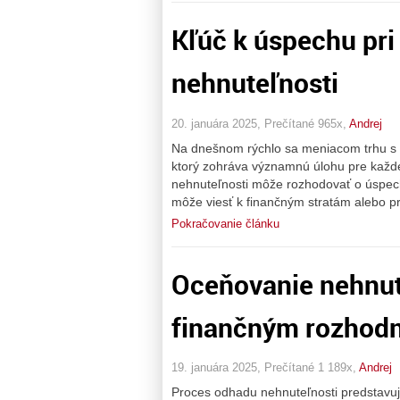
Kľúč k úspechu pr
nehnuteľnosti
20. januára 2025, Prečítané 965x,
Andrej
Na dnešnom rýchlo sa meniacom trhu s 
ktorý zohráva významnú úlohu pre každé
nehnuteľnosti môže rozhodovať o úspech
môže viesť k finančným stratám alebo p
Pokračovanie článku
Oceňovanie nehnut
finančným rozhod
19. januára 2025, Prečítané 1 189x,
Andrej
Proces odhadu nehnuteľnosti predstavuje