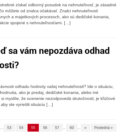
e potrebné získať odborný posudok na nehnuteľnosť, je zásadné
, čo môžete od znalca očakávať. Znalci nehnuteľností
ávnych a majetkových procesoch, ako sú dedičské konania,
akcie spojené s nehnuteľnosťami. […]
eď sa vám nepozdáva odhad
osti?
ávnosti odhadu hodnoty vašej nehnuteľnosti? Ide o situáciu,
hodnutia, ako je predaj, dedičské konania, alebo iné
k si myslíte, že ocenenie nezodpovedá skutočnosti, je kľúčové
aby ste vyriešili situáciu […]
...
53
54
55
56
57
...
60
...
»
Posledná »