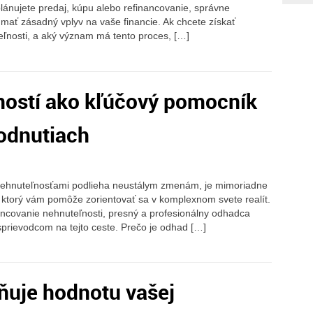
plánujete predaj, kúpu alebo refinancovanie, správne
mať zásadný vplyv na vaše financie. Ak chcete získať
eľnosti, a aký význam má tento proces, […]
ostí ako kľúčový pomocník
hodnutiach
 nehnuteľnosťami podlieha neustálym zmenám, je mimoriadne
 ktorý vám pomôže zorientovať sa v komplexnom svete realít.
nancovanie nehnuteľnosti, presný a profesionálny odhadca
prievodcom na tejto ceste. Prečo je odhad […]
vňuje hodnotu vašej