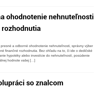
na ohodnotenie nehnuteľnosti
é rozhodnutia
ebné presné a odborné ohodnotenie nehnuteľnosti, správny výber
é finančné rozhodnutia. Bez ohľadu na to, či ide o dedičské
anie hypotéky alebo investície do nehnuteľností, posúdenie
lnej hodnote vašej […]
olupráci so znalcom