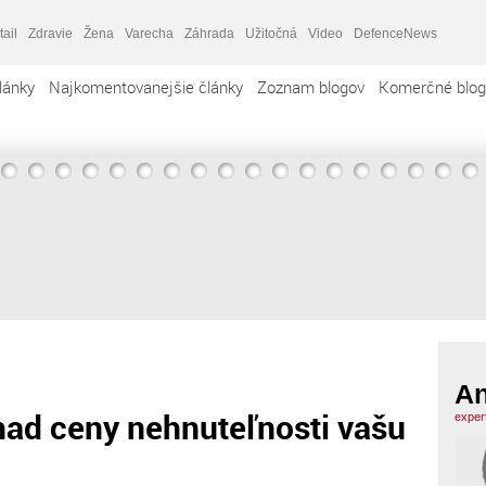
tail
Zdravie
Žena
Varecha
Záhrada
Užitočná
Video
DefenceNews
lánky
Najkomentovanejšie články
Zoznam blogov
Komerčné blog
An
had ceny nehnuteľnosti vašu
exper