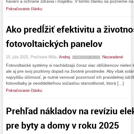
havárií a ochrane zdravia i majetku. V tomto článku sa pozrieme na 
Pokračovanie článku
Ako predĺžiť efektivitu a životno
fotovoltaických panelov
15. júla 2025, Prečítané 866x,
Andrej
,
,
Nezaradené
KOMERČNÝ BLOG
Fotovoltaické systémy si nachádzajú čoraz viac obľúbencov nielen k
ale aj pre svoj pozitívny dopad na životné prostredie. Aby však sol
najvyššiu účinnosť, je nutné venovať pozornosť ich pravidelnej údrž
fotovoltaiky je neoddeliteľnou súčasťou starostlivosti, ktorá […]
Pokračovanie článku
Prehľad nákladov na revíziu ele
pre byty a domy v roku 2025