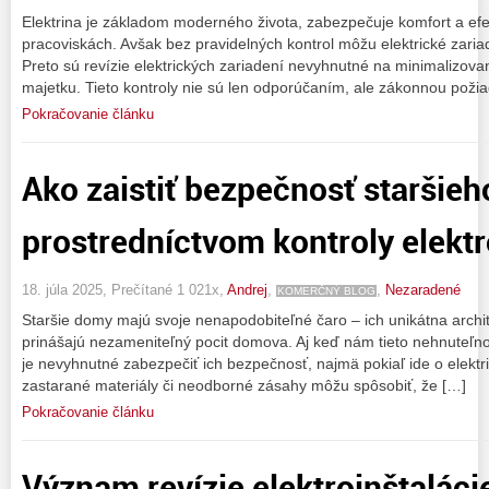
Elektrina je základom moderného života, zabezpečuje komfort a efe
pracoviskách. Avšak bez pravidelných kontrol môžu elektrické zaria
Preto sú revízie elektrických zariadení nevyhnutné na minimalizovan
majetku. Tieto kontroly nie sú len odporúčaním, ale zákonnou poži
Pokračovanie článku
Ako zaistiť bezpečnosť staršie
prostredníctvom kontroly elektr
18. júla 2025, Prečítané 1 021x,
Andrej
,
,
Nezaradené
KOMERČNÝ BLOG
Staršie domy majú svoje nenapodobiteľné čaro – ich unikátna archit
prinášajú nezameniteľný pocit domova. Aj keď nám tieto nehnuteľno
je nevyhnutné zabezpečiť ich bezpečnosť, najmä pokiaľ ide o elektr
zastarané materiály či neodborné zásahy môžu spôsobiť, že […]
Pokračovanie článku
Význam revízie elektroinštaláci