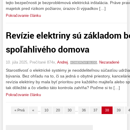
tejto bezpečnosti je bezproblémová elektrická inštalácia. Práve pra
majetok pred rizikom požiarov, úrazov či výpadkov […]
Pokračovanie článku
Revízie elektriny sú základom 
spoľahlivého domova
10. júla 2025, Prečítané 874x,
Andrej
,
,
Nezaradené
KOMERČNÝ BLOG
Starostlivosť o elektrické systémy je neoddeliteľnou súčasťou udrž
bývania. Bez ohľadu na to, či sa jedná o obytné priestory, kancelári
revízia elektriny by mala byť prioritou pre každého majiteľa alebo s
tak dôležité a čo všetko táto kontrola zahŕňa? Poďme si to […]
Pokračovanie článku
« Prvá
«
...
10
20
30
...
36
37
38
39