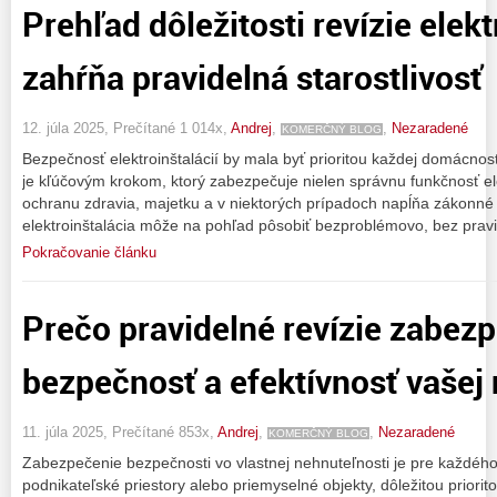
Prehľad dôležitosti revízie elekt
zahŕňa pravidelná starostlivosť
12. júla 2025, Prečítané 1 014x,
Andrej
,
,
Nezaradené
KOMERČNÝ BLOG
Bezpečnosť elektroinštalácií by mala byť prioritou každej domácnosti
je kľúčovým krokom, ktorý zabezpečuje nielen správnu funkčnosť ele
ochranu zdravia, majetku a v niektorých prípadoch napĺňa zákonné
elektroinštalácia môže na pohľad pôsobiť bezproblémovo, bez pravi
Pokračovanie článku
Prečo pravidelné revízie zabez
bezpečnosť a efektívnosť vašej
11. júla 2025, Prečítané 853x,
Andrej
,
,
Nezaradené
KOMERČNÝ BLOG
Zabezpečenie bezpečnosti vo vlastnej nehnuteľnosti je pre každého 
podnikateľské priestory alebo priemyselné objekty, dôležitou priori