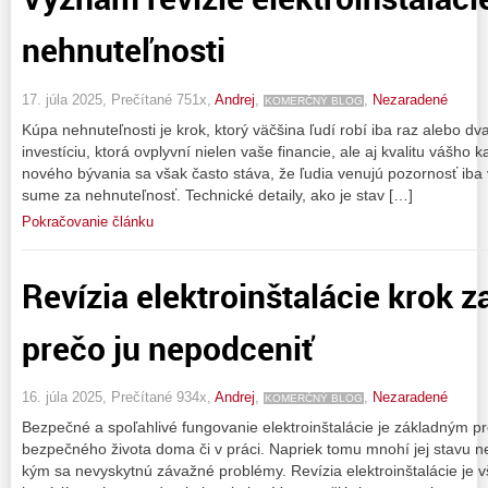
nehnuteľnosti
17. júla 2025, Prečítané 751x,
Andrej
,
,
Nezaradené
KOMERČNÝ BLOG
Kúpa nehnuteľnosti je krok, ktorý väčšina ľudí robí iba raz alebo dv
investíciu, ktorá ovplyvní nielen vaše financie, ale aj kvalitu vášho
nového bývania sa však často stáva, že ľudia venujú pozornosť iba 
sume za nehnuteľnosť. Technické detaily, ako je stav […]
Pokračovanie článku
Revízia elektroinštalácie krok 
prečo ju nepodceniť
16. júla 2025, Prečítané 934x,
Andrej
,
,
Nezaradené
KOMERČNÝ BLOG
Bezpečné a spoľahlivé fungovanie elektroinštalácie je základným 
bezpečného života doma či v práci. Napriek tomu mnohí jej stavu 
kým sa nevyskytnú závažné problémy. Revízia elektroinštalácie je v