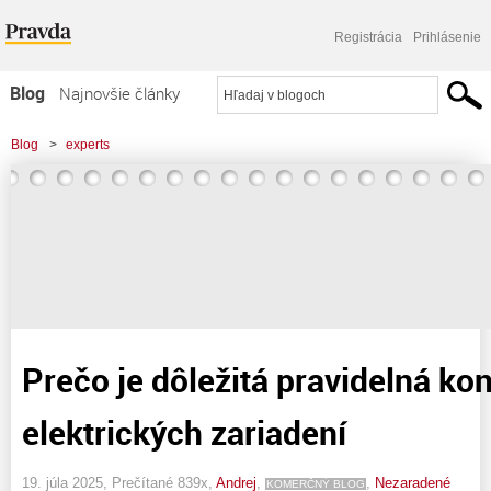
Registrácia
Prihlásenie
Blog
Najnovšie články
Najčítanejšie články
Blog
>
experts
Najkomentovanejšie články
Zoznam blogov
Komerčné blogy
Prečo je dôležitá pravidelná kon
elektrických zariadení
19. júla 2025, Prečítané 839x,
Andrej
,
,
Nezaradené
KOMERČNÝ BLOG