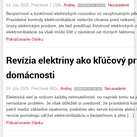
14. júla 2025, Prečítané 1 218x,
Andrej
,
,
Nezaradené
KOMERČNÝ BLOG
Bezpečnosť a funkčnosť elektrických rozvodov sú nevyhnutnými pili
Pravidelné kontroly elektroinštalácie nielenže chránia pred rizikami,
úrazy elektrickým prúdom, ale tiež predlžujú životnosť elektrických 
elektroinštalácie sa však môže líšiť v závislosti od rôznych faktorov,
Pokračovanie článku
Revízia elektriny ako kľúčový p
domácnosti
14. júla 2025, Prečítané 602x,
Andrej
,
,
Nezaradené
KOMERČNÝ BLOG
Elektrická sieť je srdcom každej nehnuteľnosti, no napriek tomu sa 
nenastane problém. Je však dôležité si uvedomiť, že pravidelná kontr
patriť medzi základné opatrenia, podobne ako servis kúrenia alebo
revízie pomáhajú udržať elektroinštaláciu v bezpečnom a plne […]
Pokračovanie článku