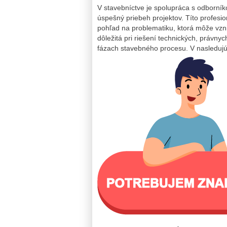
V stavebníctve je spolupráca s odborní
úspešný priebeh projektov. Títo profesio
pohľad na problematiku, ktorá môže vzni
dôležitá pri riešení technických, právny
fázach stavebného procesu. V nasledujúc