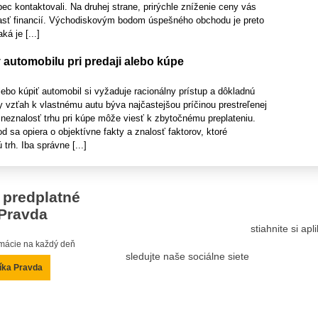
ec kontaktovali. Na druhej strane, prirýchle zníženie ceny vás
časť financií. Východiskovým bodom úspešného obchodu je preto
ká je [...]
automobilu pri predaji alebo kúpe
ebo kúpiť automobil si vyžaduje racionálny prístup a dôkladnú
 vzťah k vlastnému autu býva najčastejšou príčinou prestreľenej
neznalosť trhu pri kúpe môže viesť k zbytočnému preplateniu.
sa opiera o objektívne fakty a znalosť faktorov, ktoré
trh. Iba správne [...]
 predplatné
Pravda
stiahnite si ap
ormácie na každý deň
sledujte naše sociálne siete
íka Pravda