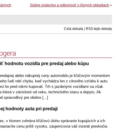
kárnych
Súdne znalectvo a odbornosť v rôznych oblastiach
»
Celá debata
|
RSS tejto debaty
logera
iť hodnotu vozidla pre predaj alebo kúpu
predajnej alebo nákupnej ceny automobilu je kľúčovým momentom
ho ľudí robí chybu, keď vychádza len z citového vzťahu k autu
rú ho pred rokmi kupovali. Trh s jazdenými vozidlami sa však
a klesá v závislosti od veku, technického stavu a dopytu. Ak
d spravodlivý pre obidve [...]
ej hodnoty auta pri predaji
ces, v ktorom zohráva kľúčovú úlohu správanie kupujúcich a ich
astavíte cenu príliš vysoko, záujemcovia váš inzerát preskočia