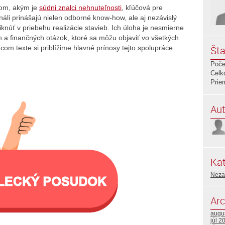
kom, akým je
súdni znalci nehnuteľnosti
, kľúčová pre
náli prinášajú nielen odborné know-how, ale aj nezávislý
knúť v priebehu realizácie stavieb. Ich úloha je nesmierne
ch a finančných otázok, ktoré sa môžu objaviť vo všetkých
om texte si priblížime hlavné prínosy tejto spolupráce.
Šta
Poče
Celk
Prie
Aut
Kat
Neza
Arc
augu
júl 2