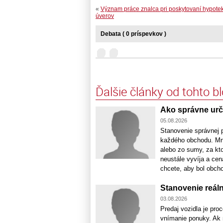
«
Význam práce znalca pri poskytovaní hypote
úverov
Debata ( 0 príspevkov )
Ďalšie články od tohto b
Ako správne urč
05.08.2026
Stanovenie správnej 
každého obchodu. Mno
alebo zo sumy, za kto
neustále vyvíja a cen
chcete, aby bol obcho
Stanovenie reáln
03.08.2026
Predaj vozidla je pro
vnímanie ponuky. Ak n