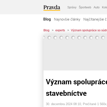
Správy
Športweb
Auto
Kok
Blog
Najnovšie články
Najčítanejšie č
Blog
>
experts
>
Význam spolupráce so súdn
Význam spolupráce
stavebníctve
30. decembra 2024 08:10
, Prečítané 1 560x