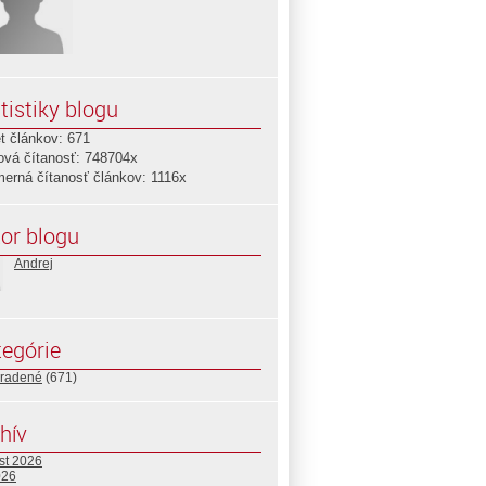
tistiky blogu
t článkov: 671
ová čítanosť: 748704x
merná čítanosť článkov: 1116x
or blogu
Andrej
egórie
radené
(671)
hív
st 2026
026