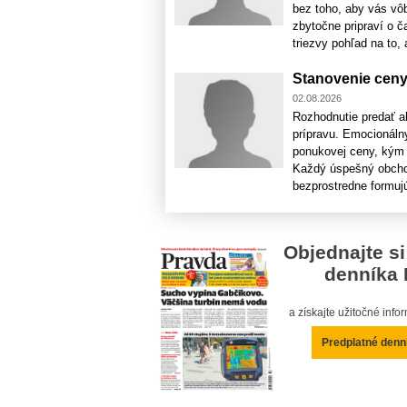
bez toho, aby vás vôb
zbytočne pripraví o 
triezvy pohľad na to, a
Stanovenie ceny 
02.08.2026
Rozhodnutie predať al
prípravu. Emocionálny
ponukovej ceny, kým 
Každý úspešný obchod 
bezprostredne formujú 
Objednajte si
denníka 
a získajte užitočné inf
Predplatné denn