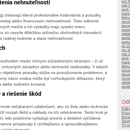
tenia nehnuteľností
jún 
máj 
apríl
mare
ti
získavajú klienti profesionálne hodnotenia a posudky,
febr
predaji alebo financovaní nehnuteľností. Tieto odborné
janu
dece
ených metód a ich výsledky majú vysokú mieru
nove
v sú navyše dôležitou súčasťou obchodných transakcií,
októ
sept
o reálnej hodnote a stave nehnuteľností.
augu
ch
júl 2
jún 
máj 
apríl
nezhodám medzi rôznymi zúčastnenými stranami – či už
mare
nie zmluvných záväzkov alebo technické nedostatky. V takých
febr
janu
o objektívne posudky slúžia na posudzovanie problémov, a
dece
borný názor znalca môže byť rozhodujúcim dôkazom, ktorý
nove
októ
ia alebo súdneho konania.
sept
 a riešenie škôd
Od
ihnuté nečakanými udalosťami, ako sú živly alebo technické
Fotky
iť rozsah škôd a náklady na ich odstránenie. Tento krok je
Prav
Rece
ostí, kde poisťovne vyžadujú presné a detailné vyčíslenie
Šport
znamne prispievajú k rýchlejšiemu a spravodlivejšiemu
TV p
vanými stranami.