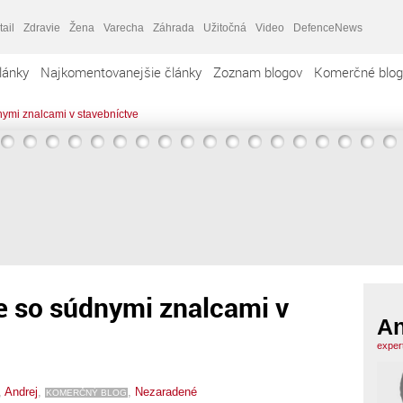
tail
Zdravie
Žena
Varecha
Záhrada
Užitočná
Video
DefenceNews
lánky
Najkomentovanejšie články
Zoznam blogov
Komerčné blog
ymi znalcami v stavebníctve
 so súdnymi znalcami v
An
exper
,
Andrej
,
,
Nezaradené
KOMERČNÝ BLOG