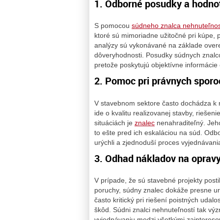
1. Odborné posudky a hodno
S pomocou
súdneho znalca nehnuteľnos
ktoré sú mimoriadne užitočné pri kúpe, 
analýzy sú vykonávané na základe over
dôveryhodnosti. Posudky súdnych znalco
pretože poskytujú objektívne informácie 
2. Pomoc pri právnych sporo
V stavebnom sektore často dochádza k 
ide o kvalitu realizovanej stavby, rieše
situáciách je
znalec
nenahraditeľný. Jeh
to ešte pred ich eskaláciou na súd. Od
urýchli a zjednoduší proces vyjednávan
3. Odhad nákladov na opravy
V prípade, že sú stavebné projekty post
poruchy, súdny znalec dokáže presne urč
často kritický pri riešení poistných udal
škôd. Súdni znalci nehnuteľností tak vý
vyjednávaniu medzi všetkými zaintereso