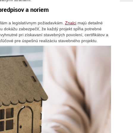
predpisov a noriem
dlám a legislatívnym požiadavkám.
Znalci
majú detailné
mu dokážu zabezpečiť, že každý projekt spĺňa potrebné
yhnutné pri získavaní stavebných povolení, certifikátov a
kľúčové pre úspešnú realizáciu stavebného projektu.