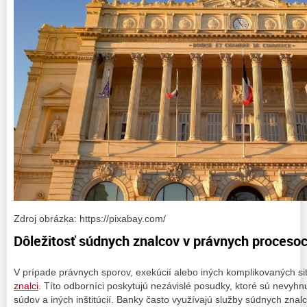
Zdroj obrázka: https://pixabay.com/
Dôležitosť súdnych znalcov v právnych proceso
V prípade právnych sporov, exekúcií alebo iných komplikovaných sit
znalci
. Títo odborníci poskytujú nezávislé posudky, ktoré sú nevyh
súdov a iných inštitúcií. Banky často využívajú služby súdnych zn