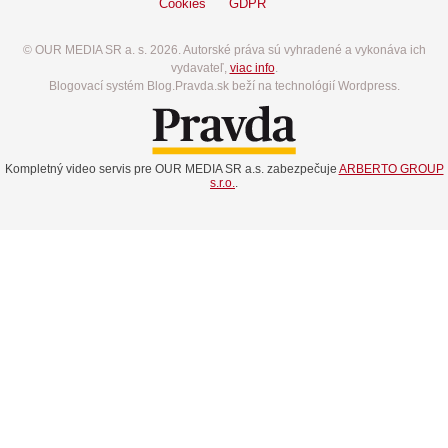
Cookies
GDPR
© OUR MEDIA SR a. s. 2026. Autorské práva sú vyhradené a vykonáva ich
vydavateľ,
viac info
.
Blogovací systém Blog.Pravda.sk beží na technológií Wordpress.
Kompletný video servis pre OUR MEDIA SR a.s. zabezpečuje
ARBERTO GROUP
s.r.o.
.