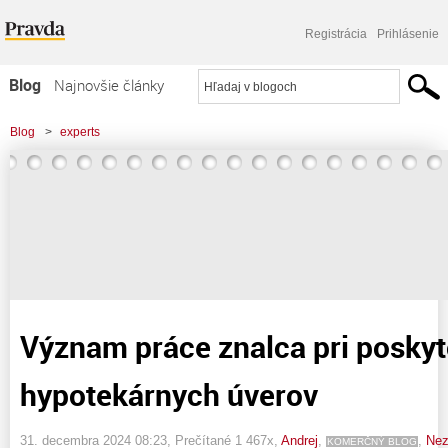
Registrácia
Prihlásenie
Blog
Najnovšie články
Najčítanejšie články
Blog
>
experts
Najkomentovanejšie články
>
Význam práce znalca pri poskytovaní hypotekárnych úverov
Zoznam blogov
Komerčné blogy
Význam práce znalca pri poskyt
hypotekárnych úverov
31. decembra 2024 08:23
, Prečítané 1 467x,
Andrej
,
,
Nez
KOMERČNÝ BLOG