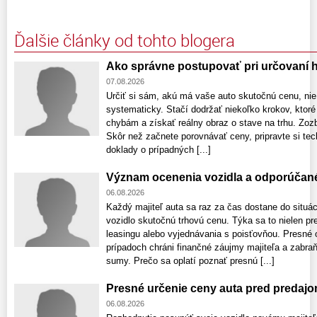
Ďalšie články od tohto blogera
Ako správne postupovať pri určovaní 
07.08.2026
Určiť si sám, akú má vaše auto skutočnú cenu, nie j
systematicky. Stačí dodržať niekoľko krokov, kto
chybám a získať reálny obraz o stave na trhu. Zozb
Skôr než začnete porovnávať ceny, pripravte si tec
doklady o prípadných [...]
Význam ocenenia vozidla a odporúčan
06.08.2026
Každý majiteľ auta sa raz za čas dostane do situác
vozidlo skutočnú trhovú cenu. Týka sa to nielen pr
leasingu alebo vyjednávania s poisťovňou. Presné 
prípadoch chráni finančné záujmy majiteľa a zabr
sumy. Prečo sa oplatí poznať presnú [...]
Presné určenie ceny auta pred predaj
06.08.2026