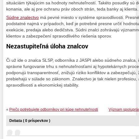
situáciám týkajúcim sa hodnoty nehnuteľností. Takéto posudky sú dô
konania, ale aj pre ochranu práv oboch strán, teda banky aj klienta.
Súdne znalectvo
má pevné miesto v systéme spravodlivosti. Presné
podstatné najmä v prípadoch, keď je potrebné presne určiť hodnot
exekúcie, predaja alebo dedičstva. Súdni znalci zohrávajú významn
klientov a zabezpečení spravodlivého riešenia sporov.
Nezastupiteľná úloha znalcov
Či už ide o znalca SLSP, odborníka z JASPI alebo súdneho znalca, 
správne fungovanie trhu s nehnuteľnosťami aj hypotekárnych proc
podporujú transparentnosť, znižujú riziko konfliktov a zabezpečujú,
prebiehajú v súlade so zákonom. Znalectvo je tak nielen profesiou, 
spravodlivosti a ekonomickej stability.
«
Prečo potrebujete odborníkov pri kúpe nehnuteľnosti
Význam spoluprác
Debata ( 0 príspevkov )