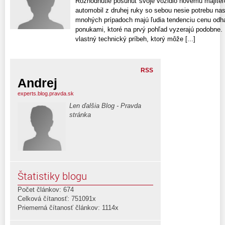
Rozhodnutie posunúť svoje vozidlo novému majiteľ
automobil z druhej ruky so sebou nesie potrebu na
mnohých prípadoch majú ľudia tendenciu cenu odhad
ponukami, ktoré na prvý pohľad vyzerajú podobne.
vlastný technický príbeh, ktorý môže [...]
RSS
Andrej
experts.blog.pravda.sk
Len ďalšia Blog - Pravda
stránka
Štatistiky blogu
Počet článkov: 674
Celková čítanosť: 751091x
Priemerná čítanosť článkov: 1114x