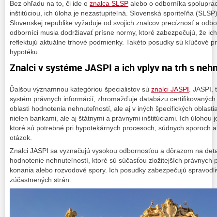
Bez ohľadu na to, či ide o
znalca SLSP
alebo o odborníka spoluprac
inštitúciou, ich úloha je nezastupiteľná. Slovenská sporiteľňa (SLSP
Slovenskej republike vyžaduje od svojich znalcov precíznosť a odbor
odborníci musia dodržiavať prísne normy, ktoré zabezpečujú, že i
reflektujú aktuálne trhové podmienky. Takéto posudky sú kľúčové p
hypotéku.
Znalci v systéme JASPI a ich vplyv na trh s ne
Ďalšou významnou kategóriou špecialistov sú
znalci JASP
I
. JASPI,
systém právnych informácií, zhromažďuje databázu certifikovaných z
oblasti hodnotenia nehnuteľností, ale aj v iných špecifických oblasti
nielen bankami, ale aj štátnymi a právnymi inštitúciami. Ich úlohou
ktoré sú potrebné pri hypotekárnych procesoch, súdnych sporoch al
otázok.
Znalci JASPI sa vyznačujú vysokou odbornosťou a dôrazom na detai
hodnotenie nehnuteľností, ktoré sú súčasťou zložitejších právnych 
konania alebo rozvodové spory. Ich posudky zabezpečujú spravodl
zúčastnených strán.