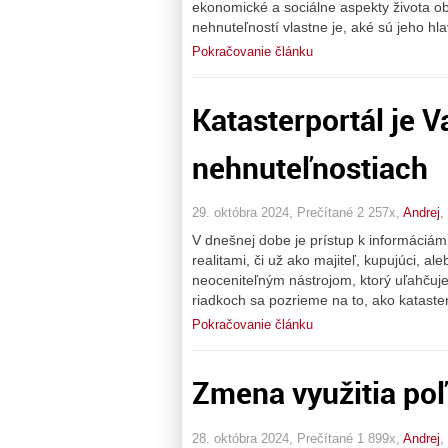
ekonomické a sociálne aspekty života ob
nehnuteľností vlastne je, aké sú jeho hla
Pokračovanie článku
Katasterportál je 
nehnuteľnostiach
29. októbra 2024, Prečítané 2 257x,
Andrej
,
V dnešnej dobe je prístup k informáciám
realitami, či už ako majiteľ, kupujúci, al
neoceniteľným nástrojom, ktorý uľahčuje
riadkoch sa pozrieme na to, ako kataste
Pokračovanie článku
Zmena využitia po
28. októbra 2024, Prečítané 1 899x,
Andrej
,