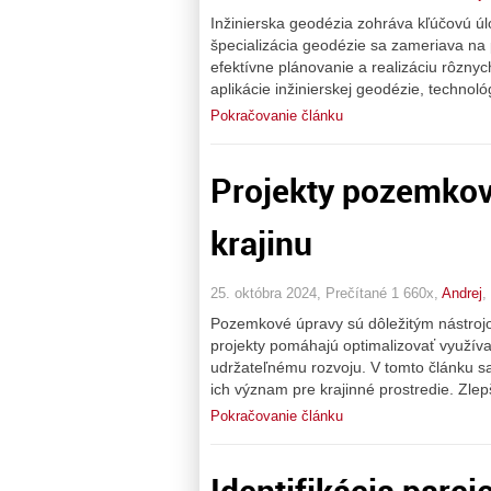
Inžinierska geodézia zohráva kľúčovú úl
špecializácia geodézie sa zameriava na
efektívne plánovanie a realizáciu rôznyc
aplikácie inžinierskej geodézie, technológ
Pokračovanie článku
Projekty pozemkov
krajinu
25. októbra 2024, Prečítané 1 660x,
Andrej
,
Pozemkové úpravy sú dôležitým nástrojom
projekty pomáhajú optimalizovať využíva
udržateľnému rozvoju. V tomto článku 
ich význam pre krajinné prostredie. Zl
Pokračovanie článku
Identifikácia parci