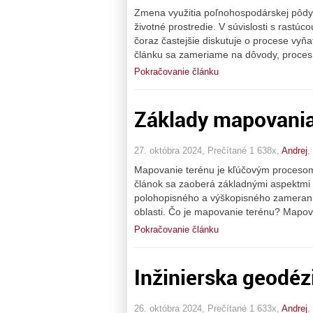
Zmena využitia poľnohospodárskej pôdy j
životné prostredie. V súvislosti s rast
čoraz častejšie diskutuje o procese vyň
článku sa zameriame na dôvody, proces 
Pokračovanie článku
Základy mapovania
27. októbra 2024, Prečítané 1 638x,
Andrej
,
Mapovanie terénu je kľúčovým procesom 
článok sa zaoberá základnými aspektmi
polohopisného a výškopisného zamerania
oblasti. Čo je mapovanie terénu? Mapov
Pokračovanie článku
Inžinierska geodézi
26. októbra 2024, Prečítané 1 633x,
Andrej
,