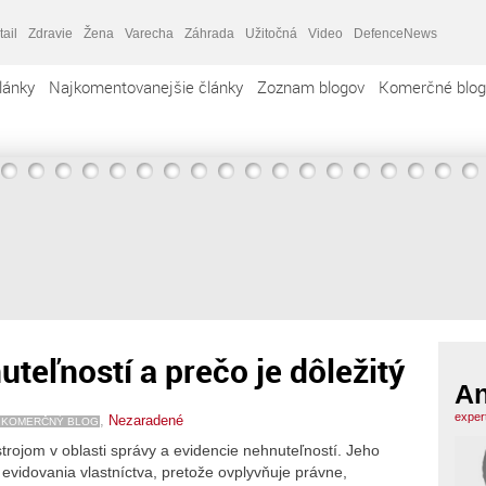
tail
Zdravie
Žena
Varecha
Záhrada
Užitočná
Video
DefenceNews
lánky
Najkomentovanejšie články
Zoznam blogov
Komerčné blog
uteľností a prečo je dôležitý
An
exper
,
Nezaradené
KOMERČNÝ BLOG
trojom v oblasti správy a evidencie nehnuteľností. Jeho
idovania vlastníctva, pretože ovplyvňuje právne,