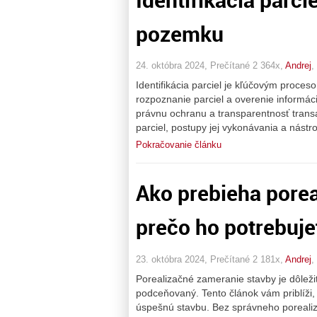
pozemku
24. októbra 2024, Prečítané 2 364x,
Andrej
,
Identifikácia parciel je kľúčovým proce
rozpoznanie parciel a overenie informá
právnu ochranu a transparentnosť transak
parciel, postupy jej vykonávania a nást
Pokračovanie článku
Ako prebieha porea
prečo ho potrebuje
23. októbra 2024, Prečítané 2 181x,
Andrej
,
Porealizačné zameranie stavby je dôleži
podceňovaný. Tento článok vám priblíži,
úspešnú stavbu. Bez správneho poreali