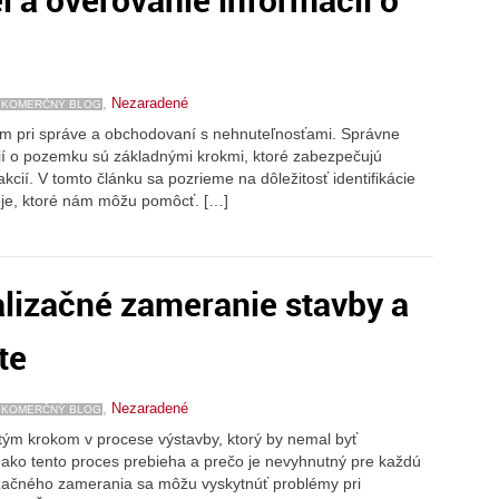
,
Nezaradené
KOMERČNÝ BLOG
som pri správe a obchodovaní s nehnuteľnosťami. Správne
cií o pozemku sú základnými krokmi, ktoré zabezpečujú
cií. V tomto článku sa pozrieme na dôležitosť identifikácie
roje, ktoré nám môžu pomôcť. […]
lizačné zameranie stavby a
te
,
Nezaradené
KOMERČNÝ BLOG
tým krokom v procese výstavby, ktorý by nemal byť
 ako tento proces prebieha a prečo je nevyhnutný pre každú
začného zamerania sa môžu vyskytnúť problémy pri