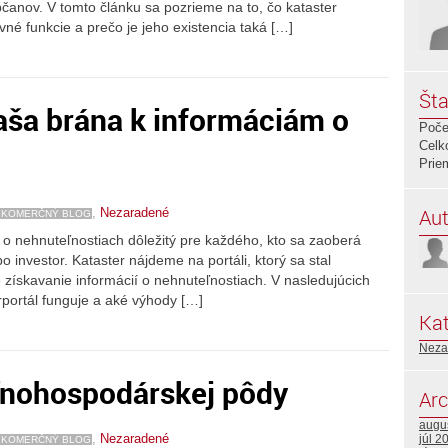
čanov. V tomto článku sa pozrieme na to, čo kataster
vné funkcie a prečo je jeho existencia taká […]
Šta
Vaša brána k informáciám o
Poče
Celk
Prie
Aut
,
Nezaradené
KOMERČNÝ BLOG
 o nehnuteľnostiach dôležitý pre každého, kto sa zaoberá
ebo investor. Kataster nájdeme na portáli, ktorý sa stal
 získavanie informácií o nehnuteľnostiach. V nasledujúcich
rportál funguje a aké výhody […]
Kat
Neza
ľnohospodárskej pôdy
Arc
augu
,
Nezaradené
júl 2
KOMERČNÝ BLOG