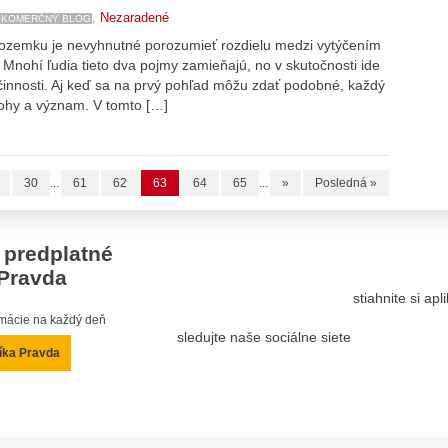
,
Nezaradené
KOMERČNÝ BLOG
pozemku je nevyhnutné porozumieť rozdielu medzi vytýčením
nohí ľudia tieto dva pojmy zamieňajú, no v skutočnosti ide
 činnosti. Aj keď sa na prvý pohľad môžu zdať podobné, každý
lohy a význam. V tomto […]
30
...
61
62
63
64
65
...
»
Posledná »
 predplatné
Pravda
stiahnite si ap
ormácie na každý deň
sledujte naše sociálne siete
íka Pravda