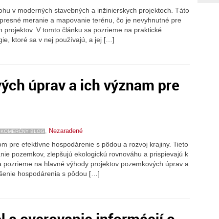
ohu v moderných stavebných a inžinierskych projektoch. Táto
 presné meranie a mapovanie terénu, čo je nevyhnutné pre
h projektov. V tomto článku sa pozrieme na praktické
ie, ktoré sa v nej používajú, a jej […]
ých úprav a ich význam pre
,
Nezaradené
KOMERČNÝ BLOG
 pre efektívne hospodárenie s pôdou a rozvoj krajiny. Tieto
nie pozemkov, zlepšujú ekologickú rovnováhu a prispievajú k
sa pozrieme na hlavné výhody projektov pozemkových úprav a
epšenie hospodárenia s pôdou […]
el a overovanie informácií o