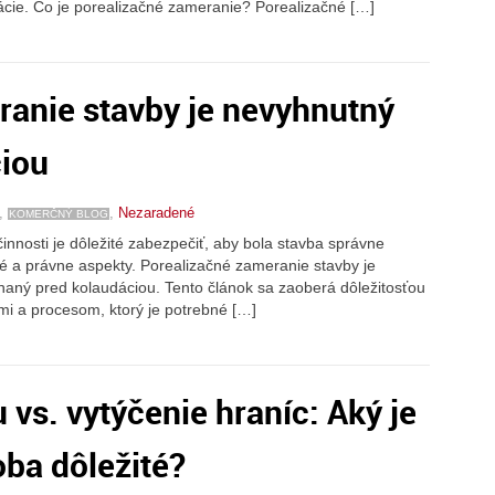
ácie. Čo je porealizačné zameranie? Porealizačné […]
ranie stavby je nevyhnutný
ciou
,
,
Nezaradené
KOMERČNÝ BLOG
nnosti je dôležité zabezpečiť, aby bola stavba správne
 a právne aspekty. Porealizačné zameranie stavby je
naný pred kolaudáciou. Tento článok sa zaoberá dôležitosťou
i a procesom, ktorý je potrebné […]
vs. vytýčenie hraníc: Aký je
oba dôležité?