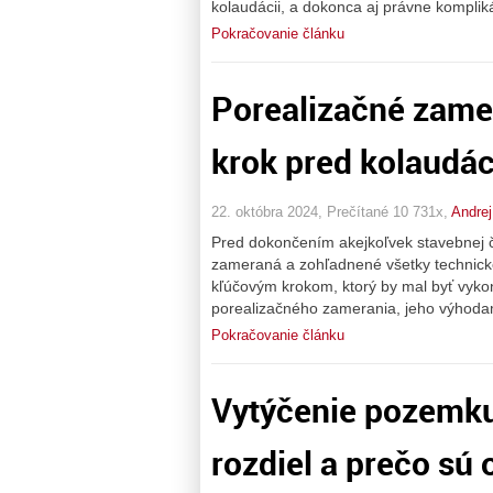
kolaudácii, a dokonca aj právne komplik
Pokračovanie článku
Porealizačné zame
krok pred kolaudá
22. októbra 2024, Prečítané 10 731x,
Andrej
Pred dokončením akejkoľvek stavebnej či
zameraná a zohľadnené všetky technické
kľúčovým krokom, ktorý by mal byť vyko
porealizačného zamerania, jeho výhodam
Pokračovanie článku
Vytýčenie pozemku 
rozdiel a prečo sú 