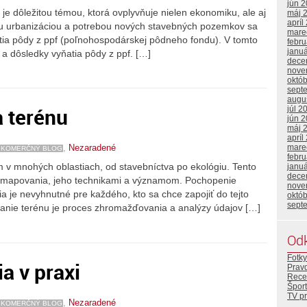
jún 
e dôležitou témou, ktorá ovplyvňuje nielen ekonomiku, ale aj
máj 
apríl
úcou urbanizáciou a potrebou nových stavebných pozemkov sa
mare
atia pôdy z ppf (poľnohospodárskej pôdneho fondu). V tomto
febr
janu
a dôsledky vyňatia pôdy z ppf. […]
dece
nove
októ
sept
augu
 terénu
júl 2
jún 
máj 
apríl
mare
,
Nezaradené
KOMERČNÝ BLOG
febr
v mnohých oblastiach, od stavebníctva po ekológiu. Tento
janu
dece
 mapovania, jeho technikami a významom. Pochopenie
nove
 je nevyhnutné pre každého, kto sa chce zapojiť do tejto
októ
sept
anie terénu je proces zhromažďovania a analýzy údajov […]
Od
Fotky
a v praxi
Prav
Rece
Šport
TV p
,
Nezaradené
KOMERČNÝ BLOG