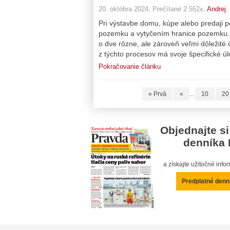
20. októbra 2024, Prečítané 2 552x,
Andrej
,
Pri výstavbe domu, kúpe alebo predaji 
pozemku a vytyčením hranice pozemku. M
o dve rôzne, ale zároveň veľmi dôležité
z týchto procesov má svoje špecifické ú
Pokračovanie článku
« Prvá
«
...
10
20
Objednajte si
denníka 
a získajte užitočné inf
Predplatné denn