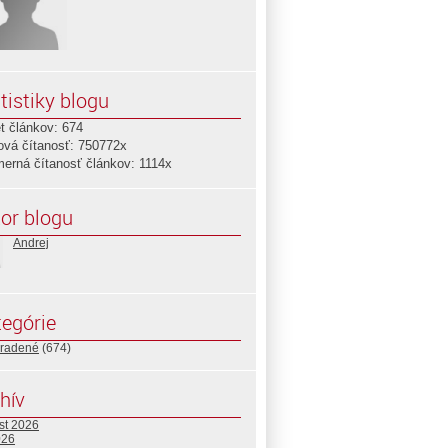
tistiky blogu
t článkov: 674
ová čítanosť: 750772x
merná čítanosť článkov: 1114x
or blogu
Andrej
egórie
radené
(674)
hív
st 2026
026